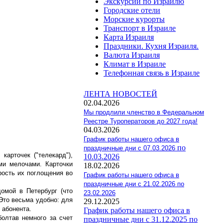
Экскурсии по Израилю
Городские отели
Морские курорты
Транспорт в Израиле
Карта Израиля
Праздники. Кухня Израиля.
Валюта Израиля
Климат в Израиле
Телефонная связь в Израиле
ЛЕНТА НОВОСТЕЙ
02.04.2026
Мы продлили членство в Федеральном
Реестре Туроператоров до 2027 года!
04.03.2026
График работы нашего офиса в
по
праздничные дни с 07.03.2026
арточек ("телекард"),
10.03.2026
ми мелочами. Карточки
18.02.2026
рость их поглощения во
График работы нашего офиса в
праздничные дни с 21.02.2026 по
омой в Петербург (что
23.02.2026
 Это весьма удобно: для
29.12.2025
 абонента.
График работы нашего офиса в
болтав немного за счет
праздничные дни с 31.12.2025 по