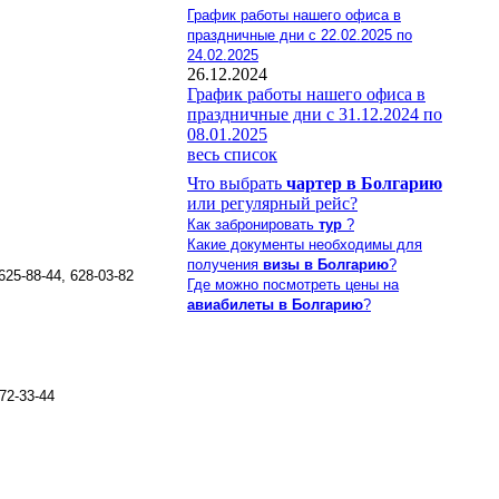
График работы нашего офиса в
праздничные дни с 22.02.2025 по
24.02.2025
26.12.2024
График работы нашего офиса в
праздничные дни с 31.12.2024 по
08.01.2025
весь список
Что выбрать
чартер в Болгарию
или регулярный рейс?
Как забронировать
тур
?
Какие документы необходимы для
получения
визы в Болгарию
?
25-88-44, 628-03-82
Где можно посмотреть цены на
авиабилеты в Болгарию
?
72-33-44