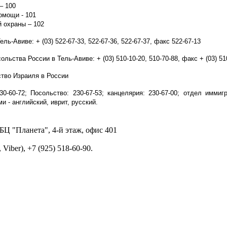
– 100
омощи - 101
 охраны – 102
ль-Авиве: + (03) 522-67-33, 522-67-36, 522-67-37, факс 522-67-13
льства России в Тель-Авиве: + (03) 510-10-20, 510-70-88, факс + (03) 51
ство Израиля в России
0-60-72; Посольство: 230-67-53; канцелярия: 230-67-00; отдел иммигр
и - английский, иврит, русский.
, БЦ "Планета", 4-й этаж, офис 401
 Viber), +7 (925) 518-60-90.