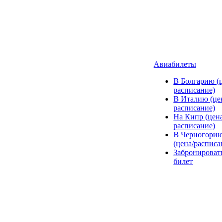
Авиабилеты
В Болгарию (ц
расписание)
В Италию (це
расписание)
На Кипр (цена
расписание)
В Черногори
(цена/расписа
Забронироват
билет