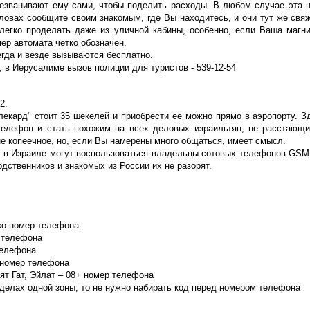
резванивают ему сами, чтобы поделить расходы. В любом случае эта 
ловах сообщите своим знакомым, где Вы находитесь, и они тут же свяж
 легко проделать даже из уличной кабины, особенно, если Ваша магни
ер автомата четко обозначен.
гда и везде вызываются бесплатно.
, в Иерусалиме вызов полиции для туристов - 539-12-54
2.
елекард" стоит 35 шекелей и приобрести ее можно прямо в аэропорту. 
телефон и стать похожим на всех деловых израильтян, не расстающи
е копеечное, но, если Вы намерены много общаться, имеет смысл.
м в Израиле могут воспользоваться владельцы сотовых телефонов GSM,
дственников и знакомых из России их не разорят.
ко номер телефона
р телефона
телефона
 номер телефона
ят Гат, Эйлат – 08+ номер телефона
делах одной зоны, то не нужно набирать код перед номером телефона