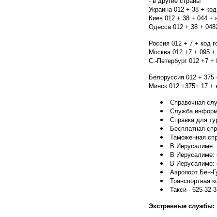
- в другие страны
Украина 012 + 38 + ко
Киев 012 + 38 + 044 +
Одесса 012 + 38 + 04
Россия 012 + 7 + код 
Москва 012 +7 + 095 
С.-Петербург 012 +7 +
Белоруссия 012 + 375 
Минск 012 +375+ 17 +
Справочная слу
Служба информ
Справка для ту
Бесплатная спр
Таможенная спр
В Иерусалиме: п
В Иерусалиме: 
В Иерусалиме: 
Аэропорт Бен-Гу
Транспортная к
Такси - 625-32-
Экстренные службы: