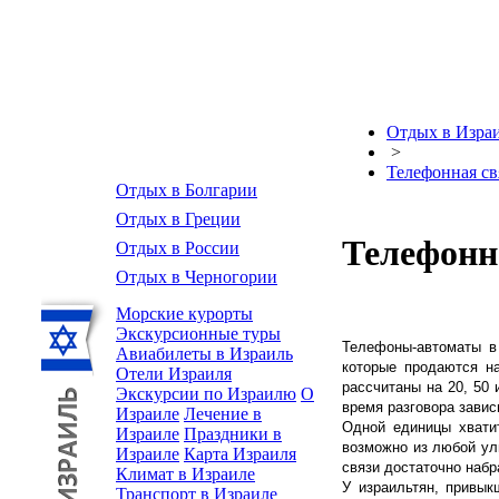
Отдых в Изра
>
Телефонная св
Отдых в Болгарии
Отдых в Греции
Телефонн
Отдых в России
Отдых в Черногории
Морские курорты
Экскурсионные туры
Телефоны-автоматы в
Авиабилеты в Израиль
которые продаются на
Отели Израиля
рассчитаны на 20, 50 
Экскурсии по Израилю
О
время разговора завис
Израиле
Лечение в
Одной единицы хвати
Израиле
Праздники в
возможно из любой ули
Израиле
Карта Израиля
связи достаточно набра
Климат в Израиле
У израильтян, привык
Транспорт в Израиле