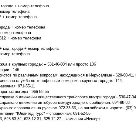
д города + номер телефона
 номер телефона
82 + номер телефона
города + номер телефона
+ номер телефона
 812 + номер телефона
+ код города + номер телефона
 номер телефона
жба в крупных городах – 531-46-004 или просто 106
ации - 146
ристов по различным вопросам, находящихся в Иерусалиме - 629-60-41, 6
авочная служба по телефонным номерам в крупных городах: 144
авочная: 971-55-11
рогноз погоды - 966-88-55
cправка о движении общественного транспорта внутри города - 530-47-04
cправка о движении автобусов междугороднего сообщения: 694-88-88
риона: справочная на русском 972-33-66, на английском и иврите - (03) 9
омпания "Юнайтед Typс" – справочная: 691-62-56
33, 625-53-32, 623-12-31, 625-72-27 – компания «Нешер».