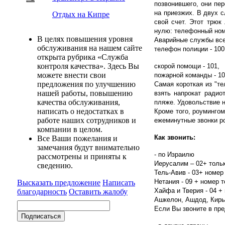
позвонившего, они пе
на приезжих. В двух с
Отдых на Кипре
свой счет. Этот трюк
нулю: телефонный ном
В целях повышения уровня
Аварийные службы все
обслуживания на нашем сайте
телефон полиции - 100
открыта рубрика «Служба
контроля качества». Здесь Вы
скорой помощи - 101,
можете внести свои
пожарной команды - 10
предложения по улучшению
Самая короткая из "т
нашей работы, повышению
взять напрокат радио
качества обслуживания,
пляже. Удовольствие н
написать о недостатках в
Кроме того, роуминго
работе наших сотрудников и
ежеминутные звонки ро
компании в целом.
Как звонить:
Все Ваши пожелания и
замечания будут внимательно
- по Израилю
рассмотрены и приняты к
Иерусалим – 02+ толь
сведению.
Тель-Авив - 03+ номе
Нетания - 09 + номер 
Высказать предложение
Написать
Хайфа и Тверия - 04 +
благодарность
Оставить жалобу
Ашкелон, Ашдод, Кирь
Если Вы звоните в пре