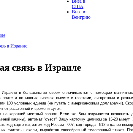
Виза в
США
Виза в
Венгрию
иле
язь в Израиле
ая связь в Израиле
 Израиле в большинстве своем оплачиваются с помощью магнитных к
 почте и во многих киосках вместе с газетами, сигаретами и разны
или 100 условных единиц (не путать с американскими долларами!). Ско
ит от расстояний и времени суток.
т на короткий местный звонок. Если же Вам вздумается позвонить д
чной кабины), автомат "съест" Вашу карточку целиком за 15-20 минут.
ть код карточки, затем код России - 007, код города - 812 и далее номер
ших считать шекели, выработан своеобразный телефонный этикет. По