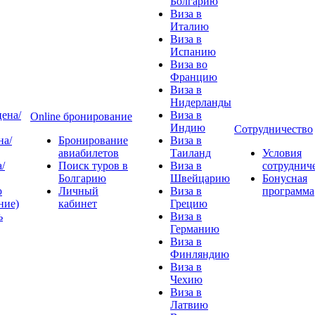
Болгарию
Виза в
Италию
Виза в
Испанию
Виза во
Францию
Виза в
Нидерланды
ена/
Виза в
Online бронирование
Индию
Сотрудничество
на/
Бронирование
Виза в
авиабилетов
Таиланд
Условия
/
Поиск туров в
Виза в
сотруднич
Болгарию
Швейцарию
Бонусная
ю
Личный
Виза в
программа
ние)
кабинет
Грецию
ь
Виза в
Германию
Виза в
Финляндию
Виза в
Чехию
Виза в
Латвию