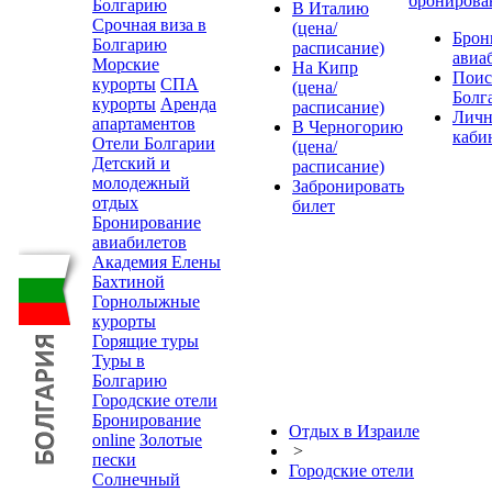
бронирова
Болгарию
В Италию
Срочная виза в
(цена/
Брон
Болгарию
расписание)
авиа
Морские
На Кипр
Поис
курорты
СПА
(цена/
Болг
курорты
Аренда
расписание)
Лич
апартаментов
В Черногорию
каби
Отели Болгарии
(цена/
Детский и
расписание)
молодежный
Забронировать
отдых
билет
Бронирование
авиабилетов
Академия Елены
Бахтиной
Горнолыжные
курорты
Горящие туры
Туры в
Болгарию
Городские отели
Бронирование
Отдых в Израиле
online
Золотые
>
пески
Городские отели
Солнечный