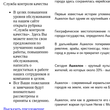
города здесь сохранялась еврейска
Служба контроля качества
В целях повышения
Первые известные истории упомин
уровня обслуживания
Ашкелон был одним их крупнейших к
на нашем сайте
открыта рубрика
«Служба контроля
Географическое местоположение г
качества». Здесь Вы
города-государства, определяло Аш
можете внести свои
предложения по
В дальнейшем Ашкелон поперемен
улучшению нашей
римляне, арабы, крестоносцы, пока
работы, повышению
город в руины и он прекратил сущес
качества
обслуживания,
написать о
Сегодня
Ашкелон
- крупный кул
недостатках в работе
жителей, из которых около 33% - в
наших сотрудников и
компании в целом.
Все Ваши пожелания
Ашкелон - современный израильски
и замечания будут
городов на земле, коих не мало на 
внимательно
рассмотрены и
Ашкелон, или как в древности его
приняты к сведению.
граничит жаркая пустыня Негев с М
Высказать предложение