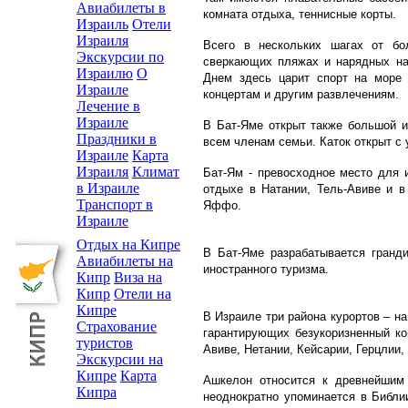
Авиабилеты в
комната отдыха, теннисные корты.
Израиль
Отели
Израиля
Всего в нескольких шагах от бо
Экскурсии по
сверкающих пляжах и нарядных на
Израилю
О
Днем здесь царит спорт на море
Израиле
концертам и другим развлечениям.
Лечение в
Израиле
В Бат-Яме открыт также большой и
Праздники в
всем членам семьи. Каток открыт с 
Израиле
Карта
Израиля
Климат
Бат-Ям - превосходное место для 
в Израиле
отдыхе в Натании, Тель-Авиве и в
Транспорт в
Яффо.
Израиле
Отдых на Кипре
В Бат-Яме разрабатывается гранд
Авиабилеты на
иностранного туризма.
Кипр
Виза на
Кипр
Отели на
Кипре
В Израиле три района курортов – н
Страхование
гарантирующих безукоризненный к
туристов
Авиве, Нетании, Кейсарии, Герцлии,
Экскурсии на
Кипре
Карта
Ашкелон относится к древнейшим 
Кипра
неоднократно упоминается в Библи