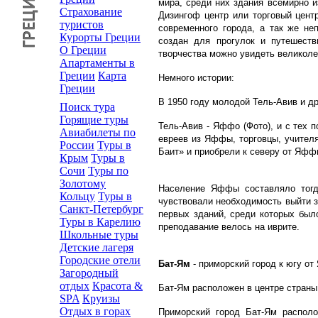
мира, среди них здания всемирно и
Страхование
Дизингоф центр или торговый цент
туристов
современного города, а так же не
Курорты Греции
создан для прогулок и путешеств
О Греции
творчества можно увидеть великоле
Апартаменты в
Греции
Карта
Немного истории:
Греции
В 1950 году молодой Тель-Авив и д
Поиск тура
Горящие туры
Тель-Авив - Яффо (Фото), и с тех п
Авиабилеты по
евреев из Яффы, торговцы, учител
России
Туры в
Баит» и приобрели к северу от Яффы
Крым
Туры в
Сочи
Туры по
Золотому
Население Яффы составляло тогд
Кольцу
Туры в
чувствовали необходимость выйти з
Санкт-Петербург
первых зданий, среди которых был
Туры в Карелию
преподавание велось на иврите.
Школьные туры
Детские лагеря
Городские отели
Бат-Ям
- приморский город к югу о
Загородный
отдых
Красота &
Бат-Ям расположен в центре стран
SPA
Круизы
Отдых в горах
Приморский город Бат-Ям располо