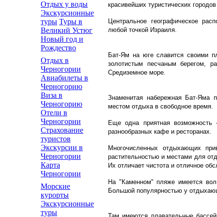
Отдых у воды
красивейших туристических городов
Экскурсионные
Центральное географическое рас
туры
Туры в
любой точкой Израиля.
Великий Устюг
Новый год и
Рождество
Бат-Ям на юге славится своими п
Отдых в
золотистым песчаным берегом, р
Черногории
Средиземное море.
Авиабилеты в
Черногорию
Виза в
Знаменитая набережная Бат-Яма п
Черногорию
местом отдыха в свободное время.
Отели в
Черногории
Еще одна приятная возможность 
Страхование
разнообразных кафе и ресторанах.
туристов
Экскурсии в
Многочисленных отдыхающих прив
Черногории
растительностью и местами для отд
Карта
Их отличает чистота и отличное об
Черногории
На "Каменном" пляже имеется вол
Морские
Большой популярностью у отдыхающи
курорты
Экскурсионные
туры
Там имеются плавательные бассей