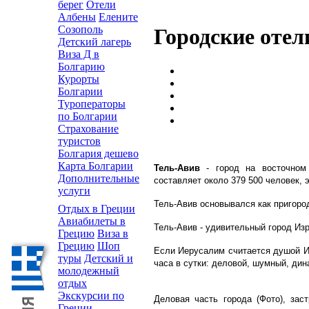
берег
Отели
Албены
Елените
Созополь
Городские отел
Детский лагерь
Виза Д в
Болгарию
Курорты
Болгарии
Туроператоры
по Болгарии
Страхование
туристов
Болгария дешево
Карта Болгарии
Тель-Авив
- город на восточном
Дополнительные
составляет около 379 500 человек, 
услуги
Тель-Авив основывался как пригоро
Отдых в Греции
Авиабилеты в
Тель-Авив - удивительный город Из
Грецию
Виза в
Грецию
Шоп
Если Иерусалим считается душой И
туры
Детский и
часа в сутки: деловой, шумный, ди
молодежный
отдых
Экскурсии по
Деловая часть города (Фото), за
Греции