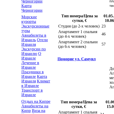
Черногории
пл
Карта
те
Черногории
Тип номера/Цена за
01.05.
Морские
сутки, €
10.06
курорты
Экскурсионные
Студия (до 2-х человек)
23
туры
Апартамент 1 спальня
46
Авиабилеты в
(до 4-х человек)
Израиль
Отели
Апартамент 2 спальни
57
Израиля
(до 6-х человек)
Экскурсии по
Израилю
О
Израиле
Поморие ул. Самуил
Лечение в
Израиле
До
Праздники в
Ап
Израиле
Карта
ме
Израиля
Климат
хо
в Израиле
Ап
Транспорт в
Израиле
Отдых на Кипре
Тип номера/Цена за
01.0
Авиабилеты на
сутки, €
15.0
Кипр
Виза на
Апартамент 1 спальня