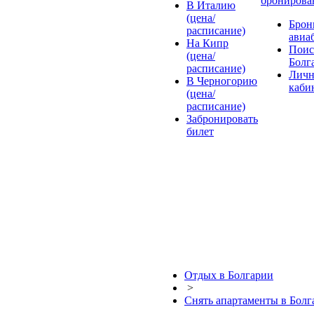
бронирова
В Италию
(цена/
Брон
расписание)
авиа
На Кипр
Поис
(цена/
Болг
расписание)
Лич
В Черногорию
каби
(цена/
расписание)
Забронировать
билет
Отдых в Болгарии
>
Снять апартаменты в Болг