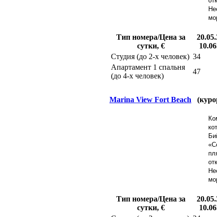
от
Не
мо
Тип номера/Цена за
20.05.
сутки, €
10.06
Студия (до 2-х человек)
34
Апартамент 1 спальня
47
(до 4-х человек)
Marina View Fort Beach
(куро
Ко
ко
Би
«С
пл
от
Не
мо
Тип номера/Цена за
20.05.
сутки, €
10.06