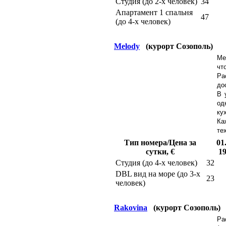
Студия (до 2-х человек)
34
Апартамент 1 спальня
47
(до 4-х человек)
Melody
(курорт Созополь)
Ме
чт
Ра
до
В 
од
ку
Ка
те
Тип номера/Цена за
01
сутки, €
19
Студия (до 4-х человек)
32
DBL вид на море (до 3-х
23
человек)
Rakovina
(курорт Созополь)
Ра