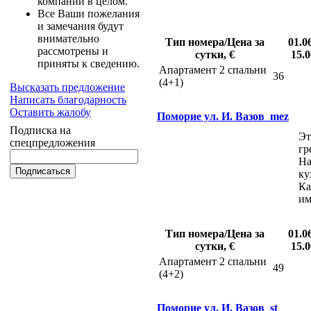
компании в целом.
Все Ваши пожелания
и замечания будут
внимательно
Тип номера/Цена за
01.0
рассмотрены и
сутки, €
15.0
приняты к сведению.
Апартамент 2 спальни
36
(4+1)
Высказать предложение
Написать благодарность
Оставить жалобу
Поморие ул. И. Вазов_mez
Подписка на
Эт
спецпредложения
гр
На
ку
Ка
им
Тип номера/Цена за
01.0
сутки, €
15.0
Апартамент 2 спальни
49
(4+2)
Поморие ул. И. Вазов_st