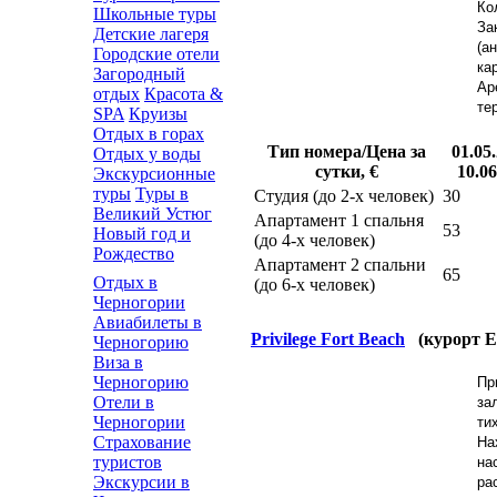
Ко
Школьные туры
За
Детские лагеря
(а
Городские отели
ка
Загородный
Ар
отдых
Красота &
те
SPA
Круизы
Отдых в горах
Тип номера/Цена за
01.05.
Отдых у воды
сутки, €
10.06
Экскурсионные
туры
Туры в
Студия (до 2-х человек)
30
Великий Устюг
Апартамент 1 спальня
53
Новый год и
(до 4-х человек)
Рождество
Апартамент 2 спальни
65
Отдых в
(до 6-х человек)
Черногории
Авиабилеты в
Privilege Fort Beach
(курорт Е
Черногорию
Виза в
Черногорию
Пр
Отели в
за
Черногории
ти
Страхование
На
туристов
на
Экскурсии в
ра