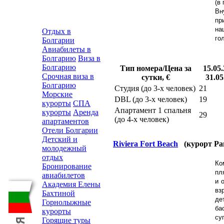
(в
Вн
пр
на
Отдых в
го
Болгарии
Авиабилеты в
Болгарию
Виза в
Болгарию
Тип номера/Цена за
15.05.
Срочная виза в
сутки, €
31.05
Болгарию
Студия (до 3-х человек)
21
Морские
DBL (до 3-х человек)
19
курорты
СПА
Апартамент 1 спальня
курорты
Аренда
29
(до 4-х человек)
апартаментов
Отели Болгарии
Детский и
Riviera Fort Beach
(курорт Ра
молодежный
отдых
Ко
Бронирование
пл
авиабилетов
и 
Академия Елены
вз
Бахтиной
де
Горнолыжные
ба
курорты
су
Горящие туры