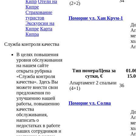
34
Кипр
Отели на
(2+2)
Кипре
Страхование
туристов
Поморие ул. Хан Крум-1
Экскурсии на
До
Кипре
Карта
Ап
Кипра
ме
хо
Служба контроля качества
Ап
В целях повышения
уровня обслуживания
на нашем сайте
Тип номера/Цена за
01.0
открыта рубрика
сутки, €
15.0
«Служба контроля
качества». Здесь Вы
Апартамент 2 спальни
36
можете внести свои
(4+1)
предложения по
улучшению нашей
Поморие ул. Солна
работы, повышению
качества
До
обслуживания,
Ап
написать о
ме
недостатках в работе
хо
наших сотрудников и
Ап