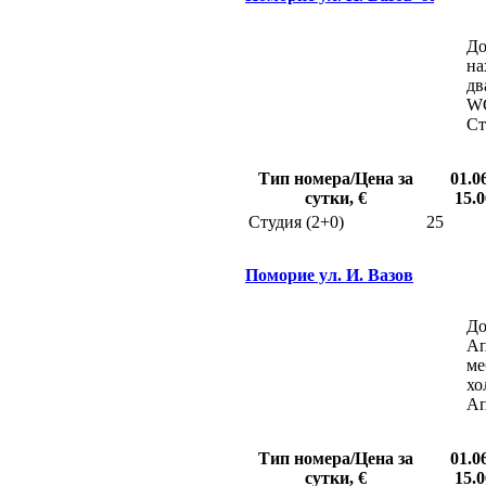
До
на
дв
WC
Ст
Тип номера/Цена за
01.0
сутки, €
15.0
Студия (2+0)
25
Поморие ул. И. Вазов
До
Ап
ме
хо
Ап
Тип номера/Цена за
01.0
сутки, €
15.0