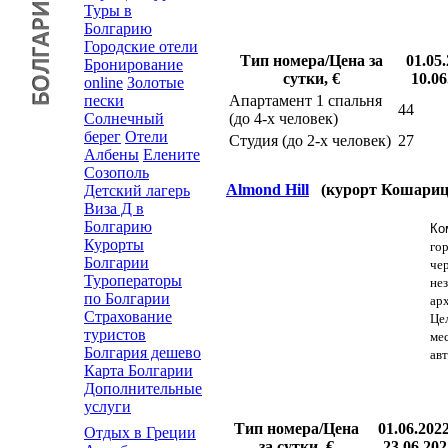
Туры в
Болгарию
Городские отели
Тип номера/Цена за
01.05.
Бронирование
сутки, €
10.06
online
Золотые
пески
Апартамент 1 спальня
44
Солнечный
(до 4-х человек)
берег
Отели
Студия (до 2-х человек)
27
Албены
Елените
Созополь
Almond Hill
(курорт Кошариц
Детский лагерь
Виза Д в
Болгарию
Ко
Курорты
го
Болгарии
че
Туроператоры
не
по Болгарии
ар
Страхование
Це
туристов
ме
Болгария дешево
ав
Карта Болгарии
Дополнительные
услуги
Тип номера/Цена
01.06.2022
Отдых в Греции
за сутки, €
23.06.202