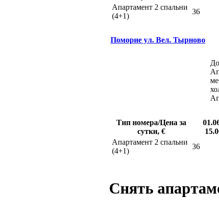
Апартамент 2 спальни
36
(4+1)
Поморие ул. Вел. Тырново
До
Ап
ме
хо
Ап
Тип номера/Цена за
01.0
сутки, €
15.0
Апартамент 2 спальни
36
(4+1)
Снять апартам