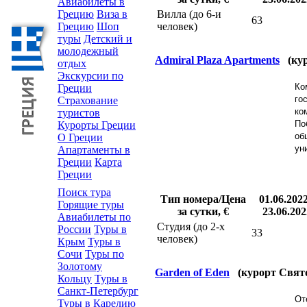
Авиабилеты в
Грецию
Виза в
Вилла (до 6-и
63
Грецию
Шоп
человек)
туры
Детский и
молодежный
Admiral Plaza Apartments
(ку
отдых
Экскурсии по
Ко
Греции
го
Страхование
ко
туристов
По
Курорты Греции
об
О Греции
ун
Апартаменты в
Греции
Карта
Греции
Поиск тура
Тип номера/Цена
01.06.2022
Горящие туры
за сутки, €
23.06.202
Авиабилеты по
Студия (до 2-х
России
Туры в
33
человек)
Крым
Туры в
Сочи
Туры по
Золотому
Garden of Eden
(курорт Свят
Кольцу
Туры в
Санкт-Петербург
От
Туры в Карелию