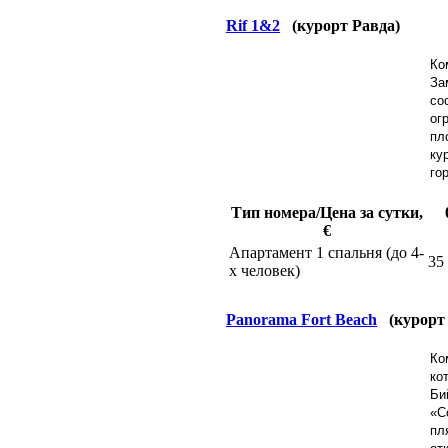
Rif 1&2
(курорт Равда)
Ко
За
со
ог
пл
ку
го
Тип номера/Цена за сутки,
€
Апартамент 1 спальня (до 4-
35
х человек)
Panorama Fort Beach
(курорт
Ко
ко
Би
«С
пл