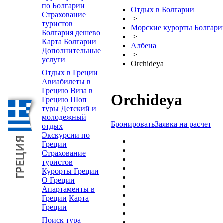
по Болгарии
Отдых в Болгарии
Страхование
>
туристов
Морские курорты Болгари
Болгария дешево
>
Карта Болгарии
Албена
Дополнительные
>
услуги
Orchideya
Отдых в Греции
Авиабилеты в
Грецию
Виза в
Orchideya
Грецию
Шоп
туры
Детский и
молодежный
Бронировать
Заявка на расчет
отдых
Экскурсии по
Греции
Страхование
туристов
Курорты Греции
О Греции
Апартаменты в
Греции
Карта
Греции
Поиск тура