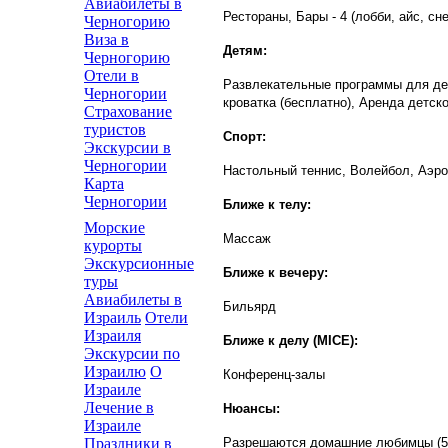
Авиабилеты в
Рестораны, Бары - 4 (лобби, айс, с
Черногорию
Виза в
Детям:
Черногорию
Отели в
Развлекательные программы для дете
Черногории
кроватка (бесплатно), Аренда детско
Страхование
туристов
Спорт:
Экскурсии в
Черногории
Настольный теннис, Волейбол, Аэро
Карта
Черногории
Ближе к телу:
Морские
Массаж
курорты
Экскурсионные
Ближе к вечеру:
туры
Авиабилеты в
Бильярд
Израиль
Отели
Израиля
Ближе к делу (MICE):
Экскурсии по
Израилю
О
Конференц-залы
Израиле
Лечение в
Нюансы:
Израиле
Разрешаются домашние любимцы (5 €
Праздники в