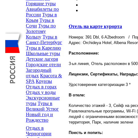
Горящие туры
Авиабилеты по
России
Туры в
Крым
Туры в
Сочи
Туры по
Отель на карте курорта
Золотому
Кольцу
Туры в
Номера: 391 Dbl, 6 A2bedroom
/ Пор
Санкт-Петербург
Адрес: Orchideya Hotel, Albena Resort
Туры в Карелию
Расположение:
Школьные туры
Детские лагеря
3-ья линия, Отель расположен в 500
Городские отели
Загородный
Лицензии, Сертификаты, Награды:
отдых
Красота &
SPA
Круизы
Удостоверение категоризации 3 *
Отдых в горах
Отдых у воды
В отеле:
Экскурсионные
туры
Туры в
Количество этажей - 3, Сейф на рес
Великий Устюг
Развлекательные программы, Wi-Fi 
Новый год и
людей с ограниченными возможностям
Рождество
территория, Парк, наличие зелени
Отдых в
Поесть и попить:
Черногории