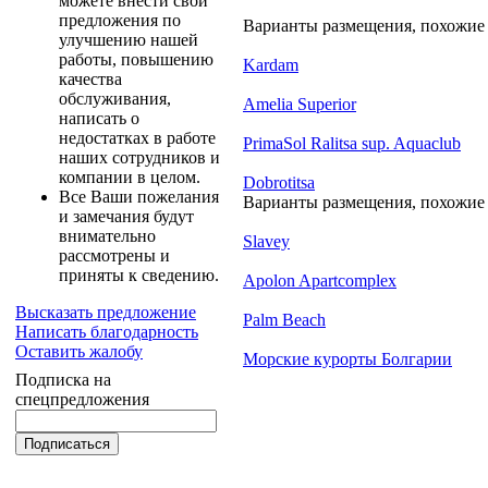
можете внести свои
предложения по
Варианты размещения, похожие н
улучшению нашей
работы, повышению
Kardam
качества
обслуживания,
Amelia Superior
написать о
недостатках в работе
PrimaSol Ralitsa sup. Aquaclub
наших сотрудников и
компании в целом.
Dobrotitsa
Все Ваши пожелания
Варианты размещения, похожие н
и замечания будут
внимательно
Slavey
рассмотрены и
приняты к сведению.
Apolon Apartcomplex
Высказать предложение
Palm Beach
Написать благодарность
Оставить жалобу
Морские курорты Болгарии
Подписка на
спецпредложения