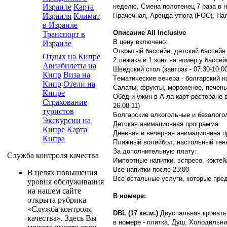
неделю, Смена полотенец 7 раза в н
Израиле
Карта
Прачечная, Аренда утюга (FOC), На
Израиля
Климат
в Израиле
Описание All Inclusive
Транспорт в
В цену включено:
Израиле
Oткрытый бассейн, детский бассейн
Отдых на Кипре
2 лежака и 1 зонт на номер у бассей
Авиабилеты на
Шведский стол (завтрак - 07:30-10:00,
Кипр
Виза на
Tематические вечера - болгарский 
Кипр
Отели на
Салаты, фрукты, мороженое, печенье
Кипре
Обед и ужин в А-ла-карт ресторане 
Страхование
26.08.11)
туристов
Болгарские алкогольные и безалогол
Экскурсии на
Детская анимационная программа
Кипре
Карта
Дневная и вечерняя анимационная п
Кипра
Пляжный волейбол, настольный тенн
За дополнительную плату:
Служба контроля качества
Импортные напитки, эспресо, кокте
Все напитки после 23:00
В целях повышения
Все остальныe услуги, которые пре
уровня обслуживания
на нашем сайте
В номере:
открыта рубрика
«Служба контроля
DBL (17 кв.м.)
Двуспальная кровать
качества». Здесь Вы
в номере - плитка, Душ, Холодильни