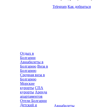
Telegram
Как добраться
Отдых в
Болгарии
Авиабилеты в
Болгарию
Виза в
Болгарию
Срочная виза в
Болгарию
Морские
курорты
СПА
курорты
Аренда
апартаментов
Отели Болгарии
Детский и
Авиабилеты