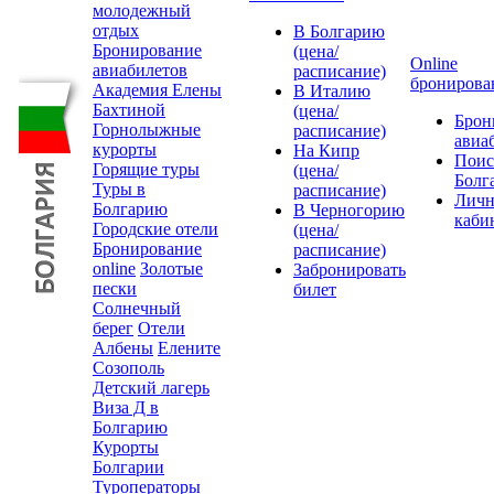
молодежный
отдых
В Болгарию
Бронирование
(цена/
Online
авиабилетов
расписание)
бронирова
Академия Елены
В Италию
Бахтиной
(цена/
Брон
Горнолыжные
расписание)
авиа
курорты
На Кипр
Поис
Горящие туры
(цена/
Болг
Туры в
расписание)
Лич
Болгарию
В Черногорию
каби
Городские отели
(цена/
Бронирование
расписание)
online
Золотые
Забронировать
пески
билет
Солнечный
берег
Отели
Албены
Елените
Созополь
Детский лагерь
Виза Д в
Болгарию
Курорты
Болгарии
Туроператоры