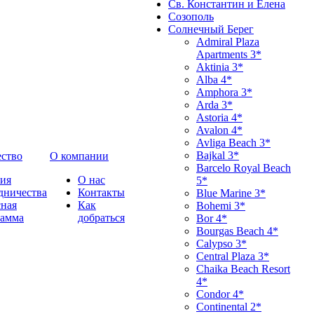
Св. Константин и Елена
Созополь
Солнечный Берег
Admiral Plaza
Apartments 3*
Aktinia 3*
Alba 4*
Amphora 3*
Arda 3*
Astoria 4*
Avalon 4*
Avliga Beach 3*
Bajkal 3*
ство
О компании
Barcelo Royal Beach
ия
О нас
5*
дничества
Контакты
Blue Marine 3*
ная
Как
Bohemi 3*
рамма
добраться
Bor 4*
Bourgas Beach 4*
Calypso 3*
Central Plaza 3*
Chaika Beach Resort
4*
Condor 4*
Continental 2*