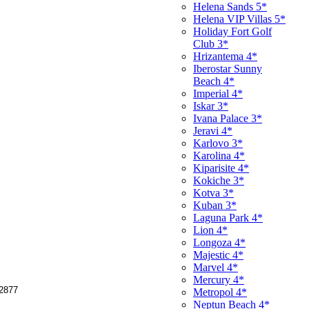
Helena Sands 5*
Helena VIP Villas 5*
Holiday Fort Golf
Club 3*
Hrizantema 4*
Iberostar Sunny
Beach 4*
Imperial 4*
Iskar 3*
Ivana Palace 3*
Jeravi 4*
Karlovo 3*
Karolina 4*
Kiparisite 4*
Kokiche 3*
Kotva 3*
Kuban 3*
Laguna Park 4*
Lion 4*
Longoza 4*
Majestic 4*
Marvel 4*
Mercury 4*
2877
Metropol 4*
Neptun Beach 4*