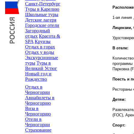
Санкт-Петербург
Расположе
Туры в Карелию
Школьные туры
1-ая линия 
Детские лагеря
Городские отели
Лицензии,
Загородный
отдых
Красота &
Удостоверен
SPA
Круизы
Отдых в горах
В отеле:
Отдых у воды
Экскурсионные
Количество
туры
Туры в
программы (
Великий Устюг
Парковка (F
Новый год и
Рождество
Поесть и п
Отдых в
Рестораны 
Черногории
Авиабилеты в
Детям:
Черногорию
Виза в
Развлекате
Черногорию
(FOC), Арен
Отели в
Черногории
Спорт:
Страхование