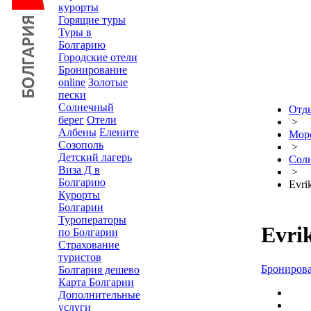
курорты
Горящие туры
Туры в
Болгарию
Городские отели
Бронирование
online
Золотые
пески
Солнечный
Отды
берег
Отели
>
Албены
Елените
Морс
Созополь
>
Детский лагерь
Сол
Виза Д в
>
Болгарию
Evri
Курорты
Болгарии
Туроператоры
Evri
по Болгарии
Страхование
туристов
Бронирова
Болгария дешево
Карта Болгарии
Дополнительные
услуги