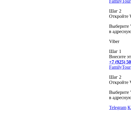
FamilyTour
Шаг 2
Откройте 
Выберите "
в адресную
Viber
Шаг 1
Внесите эт
+7 (925) 5
FamilyTour
Шаг 2
Откройте V
Выберите "
в адресную
Telegram
К