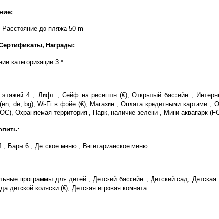
ние:
, Расстояние до пляжа 50 m
 Сертификаты, Награды:
ие категоризации 3 *
 этажей 4 , Лифт , Сейф на ресепшн (€), Открытый бассейн , Интерне
en, de, bg), Wi-Fi в фойе (€), Магазин , Оплата кредитными картами , 
OC), Охраняемая территория , Парк, наличие зелени , Мини аквапарк (F
опить:
4 , Бары 6 , Детское меню , Вегетарианское меню
льные программы для детей , Детский бассейн , Детский сад, Детская 
да детской коляски (€), Детская игровая комната