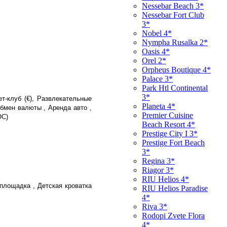
Nessebar Beach 3*
Nessebar Fort Club
3*
Nobel 4*
Nympha Rusalka 2*
Oasis 4*
Orel 2*
Orpheus Boutique 4*
Palace 3*
Park Htl Continental
3*
т-клуб (€), Развлекательные
Planeta 4*
Обмен валюты , Аренда авто ,
Premier Cuisine
OC)
Beach Resort 4*
Prestige City I 3*
Prestige Fort Beach
3*
Regina 3*
Riagor 3*
RIU Helios 4*
площадка , Детская кроватка
RIU Helios Paradise
4*
Riva 3*
Rodopi Zvete Flora
4*