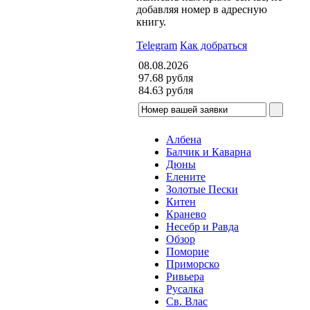
добавляя номер в адресную
книгу.
Telegram
Как добраться
08.08.2026
97.68
рубля
84.63
рубля
Албена
Балчик и Каварна
Дюны
Елените
Золотые Пески
Китен
Кранево
Несебр и Равда
Обзор
Поморие
Приморско
Ривьера
Русалка
Св. Влас