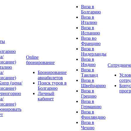
Виза в
Болгарию
Виза в
Италию
Виза в
Испанию
Виза во
ты
Францию
Виза в
олгарию
Нидерланды
а/
Online
Виза в
писание)
бронирование
Индию
Сотрудниче
талию
Виза в
а/
Бронирование
Таиланд
Услов
писание)
авиабилетов
Виза в
сотру
Кипр (цена/
Поиск туров в
Швейцарию
Бонус
писание)
Болгарию
Виза в
прог
ерногорию
Личный
Грецию
а/
кабинет
Виза в
писание)
Германию
ронировать
Виза в
ет
Финляндию
Виза в
Чехию