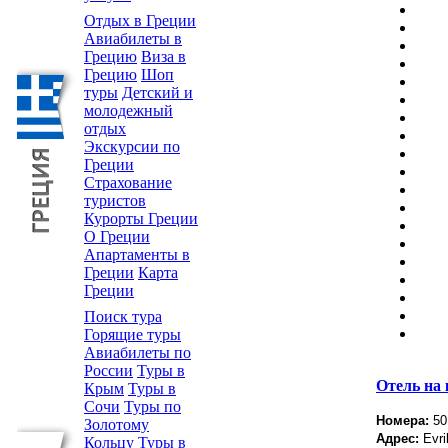
Отдых в Греции
Авиабилеты в
Грецию
Виза в
Грецию
Шоп
туры
Детский и
молодежный
отдых
Экскурсии по
Греции
Страхование
туристов
Курорты Греции
О Греции
Апартаменты в
Греции
Карта
Греции
Поиск тура
Горящие туры
Авиабилеты по
России
Туры в
Отель на 
Крым
Туры в
Сочи
Туры по
Номера:
50
Золотому
Адрес:
Evri
Кольцу
Туры в