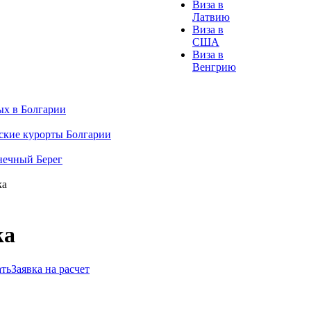
Виза в
Латвию
Виза в
США
Виза в
Венгрию
х в Болгарии
кие курорты Болгарии
нечный Берег
ka
ka
ть
Заявка на расчет