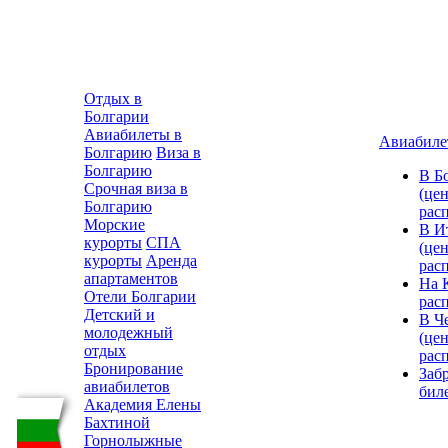
Отдых в
Болгарии
Авиабилеты в
Авиабиле
Болгарию
Виза в
Болгарию
В Б
Срочная виза в
(цен
Болгарию
рас
Морские
В И
курорты
СПА
(цен
курорты
Аренда
рас
апартаментов
На 
Отели Болгарии
рас
Детский и
В Ч
молодежный
(цен
отдых
рас
Бронирование
Заб
авиабилетов
бил
Академия Елены
Бахтиной
Горнолыжные