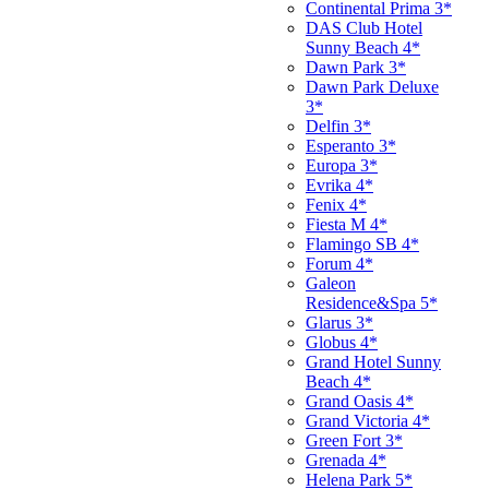
Continental Prima 3*
DAS Club Hotel
Sunny Beach 4*
Dawn Park 3*
Dawn Park Deluxe
3*
Delfin 3*
Esperanto 3*
Europa 3*
Evrika 4*
Fenix 4*
Fiesta M 4*
Flamingo SB 4*
Forum 4*
Galeon
Residence&Spa 5*
Glarus 3*
Globus 4*
Grand Hotel Sunny
Beach 4*
Grand Oasis 4*
Grand Victoria 4*
Green Fort 3*
Grenada 4*
Helena Park 5*