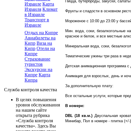
Пицца, бутерброды, закуски, салаты 
Израиле
Карта
Израиля
Климат
Фрукты и сладости в основном ресто
в Израиле
Транспорт в
Мороженое с 10:00 до 23:00 у бассе
Израиле
Мин. вода, соки, безалкогольные на
Отдых на Кипре
красное и белое, и все местные алко
Авиабилеты на
Кипр
Виза на
Минеральная вода, соки, безалкогол
Кипр
Отели на
Кипре
Тематические ужины три раза в неде
Страхование
туристов
Детская анимационная программа с д
Экскурсии на
Кипре
Карта
Анимация для взрослых, день и ноч
Кипра
За дополнительную плату:
Служба контроля качества
Все остальныe услуги, которые пре
В целях повышения
уровня обслуживания
В номере:
на нашем сайте
открыта рубрика
DBL (18 кв.м.)
Двуспальная кроват
«Служба контроля
Минибар, Пол в номере - плитка (+/-
качества». Здесь Вы