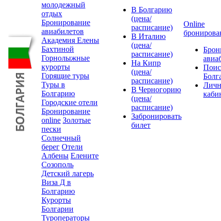
молодежный
В Болгарию
отдых
(цена/
Бронирование
Online
расписание)
авиабилетов
бронирова
В Италию
Академия Елены
(цена/
Бахтиной
Брон
расписание)
Горнолыжные
авиа
На Кипр
курорты
Поис
(цена/
Горящие туры
Болг
расписание)
Туры в
Лич
В Черногорию
Болгарию
каби
(цена/
Городские отели
расписание)
Бронирование
Забронировать
online
Золотые
билет
пески
Солнечный
берег
Отели
Албены
Елените
Созополь
Детский лагерь
Виза Д в
Болгарию
Курорты
Болгарии
Туроператоры