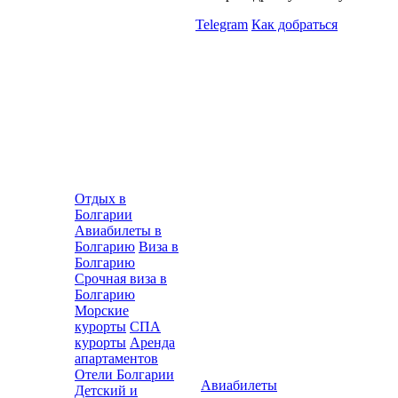
Telegram
Как добраться
Отдых в
Болгарии
Авиабилеты в
Болгарию
Виза в
Болгарию
Срочная виза в
Болгарию
Морские
курорты
СПА
курорты
Аренда
апартаментов
Отели Болгарии
Авиабилеты
Детский и