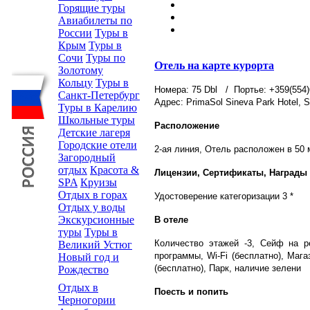
Горящие туры
Авиабилеты по
России
Туры в
Крым
Туры в
Сочи
Туры по
Отель на карте курорта
Золотому
Кольцу
Туры в
Номера: 75 Dbl
/ Портье: +359(554)
Санкт-Петербург
Адрес: PrimaSol Sineva Park Hotel, St
Туры в Карелию
Школьные туры
Расположение
Детские лагеря
Городские отели
2-ая линия, Отель расположен в 50 
Загородный
отдых
Красота &
Лицензии, Сертификаты, Награды
SPA
Круизы
Отдых в горах
Удостоверение категоризации 3 *
Отдых у воды
Экскурсионные
В отеле
туры
Туры в
Количество этажей -3, Сейф на ре
Великий Устюг
программы, Wi-Fi (бесплатно), Маг
Новый год и
(бесплатно), Парк, наличие зелени
Рождество
Отдых в
Поесть и попить
Черногории