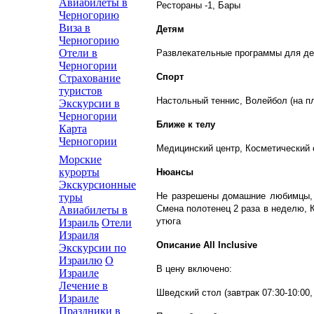
Авиабилеты в
Рестораны -1, Бары
Черногорию
Виза в
Детям
Черногорию
Отели в
Развлекательные программы для дете
Черногории
Спорт
Страхование
туристов
Настольный теннис, Волейбол (на пл
Экскурсии в
Черногории
Ближе к телу
Карта
Черногории
Медицинский центр, Косметический 
Морские
курорты
Нюансы
Экскурсионные
Не разрешены домашние любимцы, 
туры
Смена полотенец 2 раза в неделю, 
Авиабилеты в
утюга
Израиль
Отели
Израиля
Описание All Inclusive
Экскурсии по
Израилю
О
В цену включено:
Израиле
Лечение в
Шведский стол (завтрак 07:30-10:00, 
Израиле
Праздники в