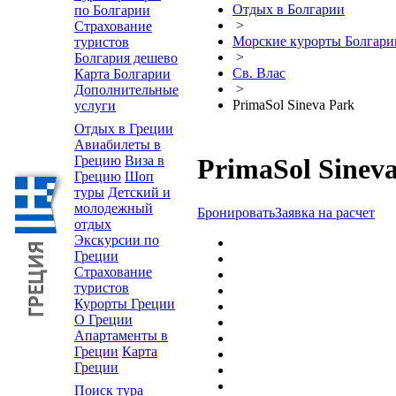
Отдых в Болгарии
по Болгарии
>
Страхование
Морские курорты Болгари
туристов
>
Болгария дешево
Св. Влас
Карта Болгарии
>
Дополнительные
PrimaSol Sineva Park
услуги
Отдых в Греции
Авиабилеты в
Грецию
Виза в
PrimaSol Sinev
Грецию
Шоп
туры
Детский и
молодежный
Бронировать
Заявка на расчет
отдых
Экскурсии по
Греции
Страхование
туристов
Курорты Греции
О Греции
Апартаменты в
Греции
Карта
Греции
Поиск тура