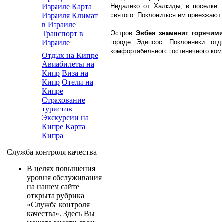
Недалеко от Халкиды, в поселке 
Израиле
Карта
святого. Поклониться им приезжают 
Израиля
Климат
в Израиле
Остров
Эвбея знаменит горячим
Транспорт в
городе Эдипсос. Поклонники от
Израиле
комфортабельного гостиничного ком
Отдых на Кипре
Авиабилеты на
Кипр
Виза на
Кипр
Отели на
Кипре
Страхование
туристов
Экскурсии на
Кипре
Карта
Кипра
Служба контроля качества
В целях повышения
уровня обслуживания
на нашем сайте
открыта рубрика
«Служба контроля
качества». Здесь Вы