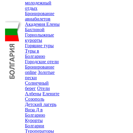
молодежный
отдых
Бронирование
авиабилетов
Академия Елены
Бахтиной
Горнолыжные
курорты
Горящие туры
Туры в
Болгарию
Городские отели
Бронирование
online
Золотые
пески
Солнечный
берег
Отели
Албены
Елените
Созополь
Детский лагерь
Виза Д в
Болгарию
Курорты
Болгарии
Туроператоры