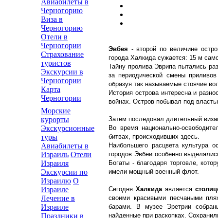
Авиабилеты в
Черногорию
Виза в
Черногорию
Отели в
Черногории
Эвбея
- второй по величине остр
Страхование
города Халкида сужается: 15 м сам
туристов
Тайну пролива Эврипа пытались раз
Экскурсии в
за периодической смены приливов
Черногории
образуя так называемые стоячие во
Карта
История острова интересна и разно
Черногории
войнах. Остров побывал под власть
Морские
Затем последовал длительный визан
курорты
Во время национально-освободите
Экскурсионные
битвах, происходивших здесь.
туры
Наибольшего расцвета культура ос
Авиабилеты в
городов Эвбеи особенно выделялись
Израиль
Отели
Богаты - благодаря торговле, кото
Израиля
имели мощный военный флот.
Экскурсии по
Израилю
О
Сегодня
Халкида
является
столи
Израиле
своими красивыми песчаными пля
Лечение в
барами. В музее Эретрии собран
Израиле
найденные при раскопках. Сохранили
Праздники в