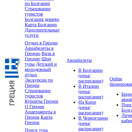
по Болгарии
Страхование
туристов
Болгария дешево
Карта Болгарии
Дополнительные
услуги
Отдых в Греции
Авиабилеты в
Грецию
Виза в
Грецию
Шоп
Авиабилеты
туры
Детский и
молодежный
В Болгарию
отдых
(цена/
Online
Экскурсии по
расписание)
бронирова
Греции
В Италию
Страхование
(цена/
Брон
туристов
расписание)
авиа
Курорты Греции
На Кипр
Поис
О Греции
(цена/
Болг
Апартаменты в
расписание)
Лич
Греции
Карта
В Черногорию
каби
Греции
(цена/
расписание)
Поиск тура