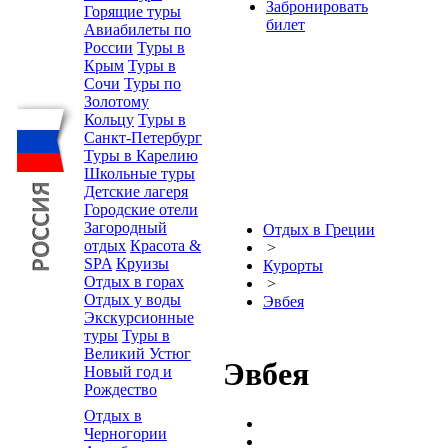
Забронировать
Горящие туры
билет
Авиабилеты по
России
Туры в
Крым
Туры в
Сочи
Туры по
Золотому
Кольцу
Туры в
Санкт-Петербург
Туры в Карелию
Школьные туры
Детские лагеря
Городские отели
Загородный
Отдых в Греции
отдых
Красота &
>
SPA
Круизы
Курорты
Отдых в горах
>
Отдых у воды
Эвбея
Экскурсионные
туры
Туры в
Великий Устюг
Эвбея
Новый год и
Рождество
Отдых в
Черногории