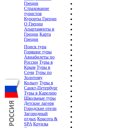
Греции
Страхование
туристов
Курорты Греции
О Греции
Апартаменты в
Греции
Карта
Греции
Поиск тура
Горящие туры
Авиабилеты по
России
Туры в
Крым
Туры в
Сочи
Туры по
Золотому
Кольцу
Туры в
Санкт-Петербург
Туры в Карелию
Школьные туры
Детские лагеря
Городские отели
Загородный
отдых
Красота &
SPA
Круизы