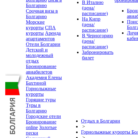
бронирова
В Италию
Болгарию
(цена/
Брон
Срочная виза в
расписание)
авиа
Болгарию
На Кипр
Поис
Морские
(цена/
Болг
курорты
СПА
расписание)
Лич
курорты
Аренда
В Черногорию
каби
апартаментов
(цена/
Отели Болгарии
расписание)
Детский и
Забронировать
молодежный
билет
отдых
Бронирование
авиабилетов
Академия Елены
Бахтиной
Горнолыжные
курорты
Горящие туры
Туры в
Болгарию
Городские отели
Отдых в Болгарии
Бронирование
>
online
Золотые
Горнолыжные курорты Бо
пески
>