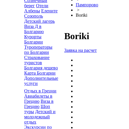
Солнечный
Пампорово
берег
Отели
>
Албены
Елените
Boriki
Созополь
Детский лагерь
Виза Д в
Болгарию
Boriki
Курорты
Болгарии
Туроператоры
Заявка на расчет
по Болгарии
Страхование
туристов
Болгария дешево
Карта Болгарии
Дополнительные
услуги
Отдых в Греции
Авиабилеты в
Грецию
Виза в
Грецию
Шоп
туры
Детский и
молодежный
отдых
Экскурсии по