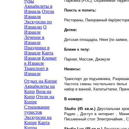
Парковка (FOC), Охраняемая террит
туры
Авиабилеты в
Поесть и попить:
Израиль
Отели
Израиля
Рестораны, Панорамный бар/рестора
Экскурсии по
Израилю
О
Детям:
Израиле
Лечение в
Детская площадка, Няня (по заявке, 
Израиле
Праздники в
Ближе к телу:
Израиле
Карта
Израиля
Климат
Парная, Массаж, Джакузи
в Израиле
Транспорт в
Нюансы:
Израиле
Транспорт до подъемника, Разрешаю
Отдых на Кипре
Частота смены постельного белья 
Авиабилеты на
набор в ванной, Халаты/тапки, Прач
Кипр
Виза на
Кипр
Отели на
В номере:
Кипре
Страхование
Studio (45 кв.м.)
Двуспальная кров
туристов
Радио , Доступ в интернет , Мини
Экскурсии на
Письменный стол Электрочайник , 
Кипре
Карта
Кипра
Studio Lux (45 кв.м.)
Двуспальная к