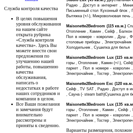
Радио , Доступ в интернет , Мини
Служба контроля качества
Письменный стол Кухонный блок , П
Вытяжка (+/-), Микроволновая печь 
В целях повышения
уровня обслуживания
Maisonette2Bedroom (115 кв.м.)
Сп
на нашем сайте
Отопление , Камин , Сейф , Балкон 
открыта рубрика
Пол в номере - ковролин , Душ , 
«Служба контроля
столовые приборы , Электрочайник , 
качества». Здесь Вы
Холодильник , Сушилка для белья
можете внести свои
предложения по
Maisonette2Bedroom Lux (115 кв.м
улучшению нашей
горы , Отопление , Камин (+/-), Сей
работы, повышению
паркет , Пол в номере - ковролин
качества
Электрочайник , Тостер , Электропе
обслуживания,
написать о
Maisonette2Bedroom Exc (120 кв.м.
недостатках в работе
Сейф , TV SAT , Радио , Доступ в ин
наших сотрудников и
, Сауна (- steam bath)Сушилка для 
компании в целом.
Все Ваши пожелания
Maisonette3Bedroom Lux (135 кв.м
и замечания будут
горы , Отопление , Камин , Сейф , 
внимательно
паркет , Пол в номере - ковролин
рассмотрены и
Электрочайник , Тостер , Электропе
приняты к сведению.
Варианты размещения, похожие н