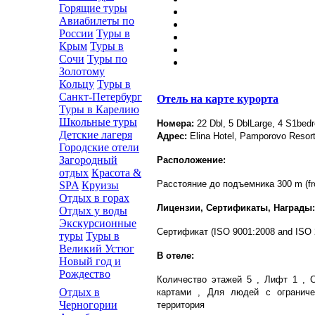
Горящие туры
Авиабилеты по
России
Туры в
Крым
Туры в
Сочи
Туры по
Золотому
Кольцу
Туры в
Санкт-Петербург
Отель на карте курорта
Туры в Карелию
Школьные туры
Номера:
22 Dbl, 5 DblLarge, 4 S1be
Детские лагеря
Адрес:
Elina Hotel, Pamporovo Resort
Городские отели
Загородный
Расположение:
отдых
Красота &
Расстояние до подъемника 300 m (fro
SPA
Круизы
Отдых в горах
Лицензии, Сертификаты, Награды:
Отдых у воды
Экскурсионные
Cертификат (ISO 9001:2008 and ISO 
туры
Туры в
Великий Устюг
В отеле:
Новый год и
Рождество
Количество этажей 5 , Лифт 1 , 
Отдых в
картами , Для людей с ограниче
Черногории
территория