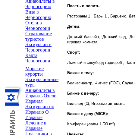
Авиабилеты в
Поесть и попить:
Черногорию
Виза в
Рестораны 1 , Бары 1 , Барбекю, Де
Черногорию
Отели в
Детям:
Черногории
Страхование
Детский бассейн, Детский сад, Де
туристов
игровая комната
Экскурсии в
Черногории
Спорт:
Карта
Черногории
Лыжный и сноуборд гардероб , Наст
Морские
Ближе к телу:
курорты
Экскурсионные
Велнес-центр, Фитнес (FOC), Сауна 
туры
Авиабилеты в
Ближе к вечеру:
Израиль
Отели
Израиля
Бильярд (€), Игровые автоматы
Экскурсии по
Израилю
О
Ближе к делу (MICE):
Израиле
Лечение в
Конференц-залы 1 (90 m²)
Израиле
Праздники в
Нюансы: