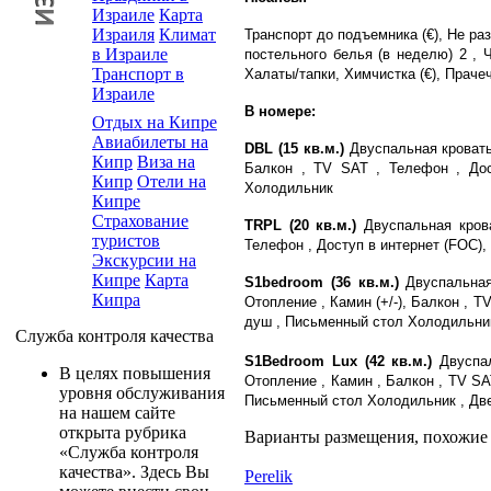
Израиле
Карта
Израиля
Климат
Транспорт до подъемника (€), Не р
в Израиле
постельного белья (в неделю) 2 , 
Транспорт в
Халаты/тапки, Химчистка (€), Прачеч
Израиле
В номере:
Отдых на Кипре
Авиабилеты на
DBL (15 кв.м.)
Двуспальная кровать
Кипр
Виза на
Балкон , TV SAT , Телефон , Дос
Кипр
Отели на
Холодильник
Кипре
Страхование
TRPL (20 кв.м.)
Двуспальная кров
туристов
Телефон , Доступ в интернет (FOC),
Экскурсии на
Кипре
Карта
S1bedroom (36 кв.м.)
Двуспальная
Кипра
Отопление , Камин (+/-), Балкон , T
душ , Письменный стол Холодильни
Служба контроля качества
S1Bedroom
Lux
(42 кв.м.)
Двуспа
В целях повышения
Отопление , Камин , Балкон , TV SAT
уровня обслуживания
Письменный стол Холодильник , Дв
на нашем сайте
открыта рубрика
Варианты размещения, похожие н
«Служба контроля
качества». Здесь Вы
Perelik