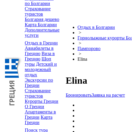
по Болгарии
Страхование
туристов
Болгария дешево
Карта Болгарии
Отдых в Болгарии
Дополнительные
>
услуги
Горнолыжные курорты Бо
Отдых в Греции
>
Авиабилеты в
Пампорово
Грецию
Виза в
>
Грецию
Шоп
Elina
туры
Детский и
молодежный
отдых
Elina
Экскурсии по
Греции
Страхование
Бронировать
Заявка на расчет
туристов
Курорты Греции
О Греции
Апартаменты в
Греции
Карта
Греции
Поиск тура