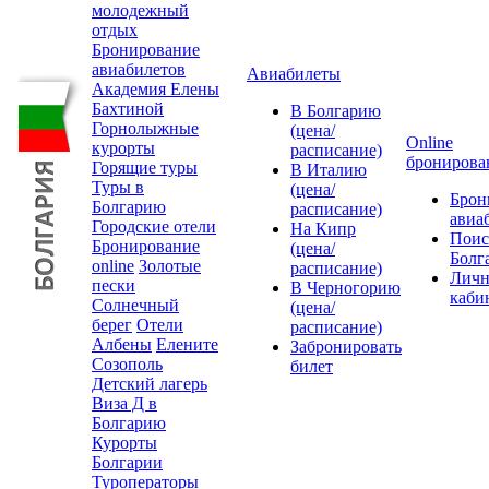
молодежный
отдых
Бронирование
авиабилетов
Авиабилеты
Академия Елены
Бахтиной
В Болгарию
Горнолыжные
(цена/
Online
курорты
расписание)
бронирова
Горящие туры
В Италию
Туры в
(цена/
Брон
Болгарию
расписание)
авиа
Городские отели
На Кипр
Поис
Бронирование
(цена/
Болг
online
Золотые
расписание)
Лич
пески
В Черногорию
каби
Солнечный
(цена/
берег
Отели
расписание)
Албены
Елените
Забронировать
Созополь
билет
Детский лагерь
Виза Д в
Болгарию
Курорты
Болгарии
Туроператоры