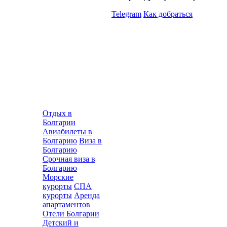
Telegram
Как добраться
Отдых в
Болгарии
Авиабилеты в
Болгарию
Виза в
Болгарию
Срочная виза в
Болгарию
Морские
курорты
СПА
курорты
Аренда
апартаментов
Отели Болгарии
Детский и