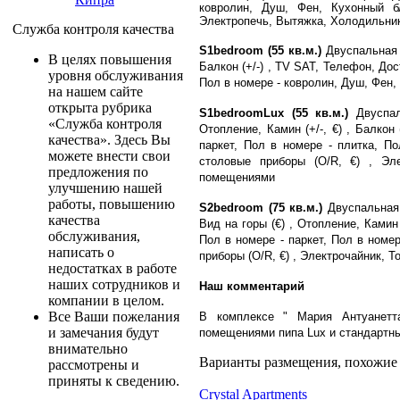
ковролин, Душ, Фен, Кухонный б
Электропечь, Вытяжка, Холодильни
Служба контроля качества
S1bedroom (55 кв.м.)
Двуспальная 
В целях повышения
Балкон (+/-) , TV SAT, Телефон, Дос
уровня обслуживания
Пол в номере - ковролин, Душ, Фен
на нашем сайте
открыта рубрика
S1bedroomLux (55 кв.м.)
Двуспал
«Служба контроля
Отопление, Камин (+/-, €) , Балкон
качества». Здесь Вы
паркет, Пол в номере - плитка, П
можете внести свои
столовые приборы (O/R, €) , Эле
предложения по
помещениями
улучшению нашей
работы, повышению
S2bedroom (75 кв.м.)
Двуспальная 
качества
Вид на горы (€) , Отопление, Камин 
обслуживания,
Пол в номере - паркет, Пол в номе
написать о
приборы (O/R, €) , Электрочайник, 
недостатках в работе
наших сотрудников и
Наш комментарий
компании в целом.
Все Ваши пожелания
В комплексе " Мария Антуанетт
и замечания будут
помещениями пипа Lux и стандартны
внимательно
Варианты размещения, похожие н
рассмотрены и
приняты к сведению.
Crystal Apartments