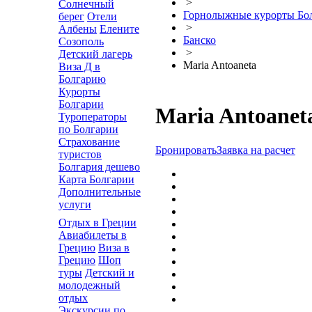
>
Солнечный
Горнолыжные курорты Бо
берег
Отели
>
Албены
Елените
Банско
Созополь
>
Детский лагерь
Maria Antoaneta
Виза Д в
Болгарию
Курорты
Болгарии
Maria Antoanet
Туроператоры
по Болгарии
Страхование
Бронировать
Заявка на расчет
туристов
Болгария дешево
Карта Болгарии
Дополнительные
услуги
Отдых в Греции
Авиабилеты в
Грецию
Виза в
Грецию
Шоп
туры
Детский и
молодежный
отдых
Экскурсии по