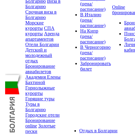
Болгарию
Виза в
(цена/
Болгарию
Online
расписание)
Срочная виза в
бронирова
В Италию
Болгарию
(цена/
Морские
Брон
расписание)
курорты
СПА
авиа
На Кипр
курорты
Аренда
Поис
(цена/
апартаментов
Болг
расписание)
Отели Болгарии
Лич
В Черногорию
Детский и
каби
(цена/
молодежный
расписание)
отдых
Забронировать
Бронирование
билет
авиабилетов
Академия Елены
Бахтиной
Горнолыжные
курорты
Горящие туры
Туры в
Болгарию
Городские отели
Бронирование
online
Золотые
Отдых в Болгарии
пески