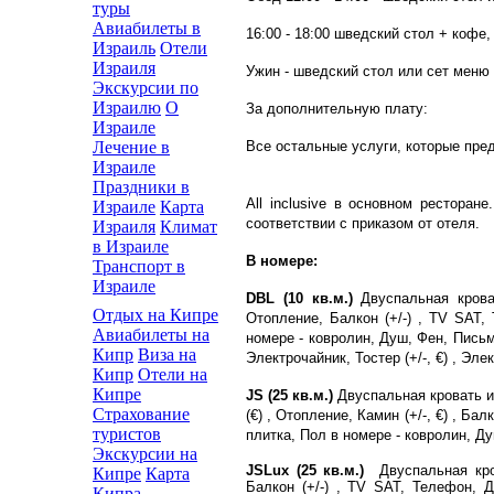
туры
Авиабилеты в
16:00 - 18:00 шведский стол + кофе, 
Израиль
Отели
Израиля
Ужин - шведский стол или сет меню -
Экскурсии по
Израилю
О
За дополнительную плату:
Израиле
Все остальныe услуги, которые пре
Лечение в
Израиле
Праздники в
All inclusive в основном рестора
Израиле
Карта
соответствии с приказом от отеля.
Израиля
Климат
в Израиле
В номере:
Транспорт в
Израиле
DBL (10 кв.м.)
Двуспальная кроват
Отдых на Кипре
Отопление, Балкон (+/-) , TV SAT,
Авиабилеты на
номере - ковролин, Душ, Фен, Письме
Кипр
Виза на
Электрочайник, Тостер (+/-, €) , Элект
Кипр
Отели на
Кипре
JS (25 кв.м.)
Двуспальная кровать ил
Страхование
(€) , Отопление, Камин (+/-, €) , Ба
туристов
плитка, Пол в номере - ковролин, Д
Экскурсии на
JSLux (25 кв.м.)
Двуспальная крова
Кипре
Карта
Балкон (+/-) , TV SAT, Телефон, Д
Кипра