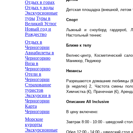
Отдых в горах
Отдых у воды
Детская площадка (внешной, летом то
Экскурсионные
туры
Туры в
Спорт
Великий Устюг
Новый год и
Лыжный и сноуборд гардероб, Л
Рождество
Настольный теннис
Отдых в
Ближе к телу
Черногории
Авиабилеты в
Велнес-центр, Косметический сало
Черногорию
Маникюр, Педикюр
Виза в
Черногорию
Нюансы
Отели в
Черногории
Разрешаются домашние любимцы (€,
Страхование
(в неделю) 2, Частота смены поло
туристов
Химчистка (€), Прачечная (€), Аренд
Экскурсии в
Черногории
Описание All Inclusive
Карта
Черногории
В цену включено:
Морские
Завтрак 8:00 - 10:00 - шведский сто
курорты
Экскурсионные
Обед 12:00 - 14:00 - шведский стол 