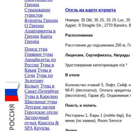
Греции
Отель на карте курорта
Страхование
туристов
Номера: 35 Dbl, 35 JS, 25 JS Lux, 
Курорты Греции
Адрес: 8 Stragite Str., 2770 Bansko, B
О Греции
Апартаменты в
Расположение
Греции
Карта
Греции
Расстояние до подъемника 250 м, Г
Поиск тура
Горящие туры
Лицензии, Сертификаты, Награды
Авиабилеты по
России
Туры в
Удостоверение категоризации n/a *
Крым
Туры в
В отеле
Сочи
Туры по
Золотому
Количество этажей 5, Лифт, Сейф на
Кольцу
Туры в
Wi-Fi (бесплатно), Оплата кредитны
Санкт-Петербург
(бесплатно), Гараж (€), Охраняемая 
Туры в Карелию
Школьные туры
Поесть и попить
Детские лагеря
Городские отели
Рестораны 1, Бары 1 (лобби бар), Б
Загородный
меню (по заявке), Room Service
отдых
Красота &
SPA
Круизы
Детям