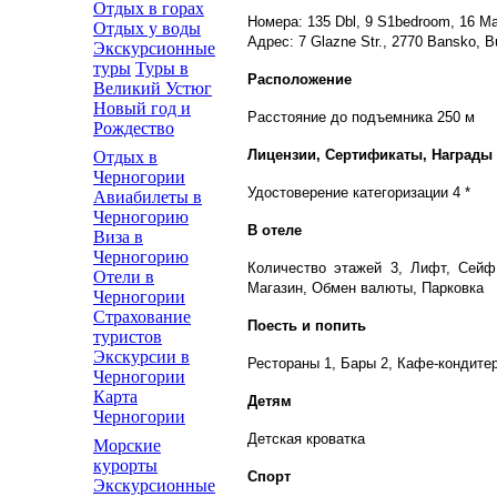
Отдых в горах
Номера: 135 Dbl, 9 S1bedroom, 16 M
Отдых у воды
Адрес: 7 Glazne Str., 2770 Bansko, Bu
Экскурсионные
туры
Туры в
Расположение
Великий Устюг
Новый год и
Расстояние до подъемника 250 м
Рождество
Лицензии, Сертификаты, Награды
Отдых в
Черногории
Удостоверение категоризации 4 *
Авиабилеты в
Черногорию
В отеле
Виза в
Черногорию
Количество этажей 3, Лифт, Сейф 
Отели в
Магазин, Обмен валюты, Парковка
Черногории
Страхование
Поесть и попить
туристов
Экскурсии в
Рестораны 1, Бары 2, Кафе-кондитер
Черногории
Карта
Детям
Черногории
Детская кроватка
Морские
курорты
Спорт
Экскурсионные