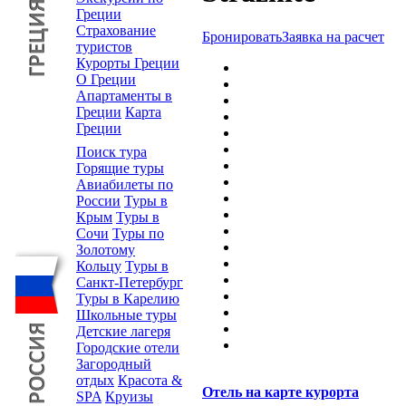
Греции
Страхование
Бронировать
Заявка на расчет
туристов
Курорты Греции
О Греции
Апартаменты в
Греции
Карта
Греции
Поиск тура
Горящие туры
Авиабилеты по
России
Туры в
Крым
Туры в
Сочи
Туры по
Золотому
Кольцу
Туры в
Санкт-Петербург
Туры в Карелию
Школьные туры
Детские лагеря
Городские отели
Загородный
отдых
Красота &
Отель на карте курорта
SPA
Круизы