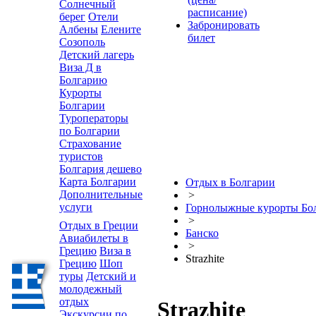
Солнечный
расписание)
берег
Отели
Забронировать
Албены
Елените
билет
Созополь
Детский лагерь
Виза Д в
Болгарию
Курорты
Болгарии
Туроператоры
по Болгарии
Страхование
туристов
Болгария дешево
Карта Болгарии
Отдых в Болгарии
Дополнительные
>
услуги
Горнолыжные курорты Бо
>
Отдых в Греции
Банско
Авиабилеты в
>
Грецию
Виза в
Strazhite
Грецию
Шоп
туры
Детский и
молодежный
отдых
Strazhite
Экскурсии по