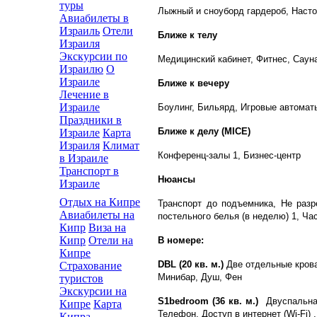
туры
Лыжный и сноуборд гардероб, Наст
Авиабилеты в
Израиль
Отели
Ближе к телу
Израиля
Экскурсии по
Медицинский кабинет, Фитнес, Саун
Израилю
О
Израиле
Ближе к вечеру
Лечение в
Израиле
Боулинг, Бильярд, Игровые автомат
Праздники в
Ближе к делу (MICE)
Израиле
Карта
Израиля
Климат
Конференц-залы 1, Бизнес-центр
в Израиле
Транспорт в
Нюансы
Израиле
Отдых на Кипре
Транспорт до подъемника, Не раз
Авиабилеты на
постельного белья (в неделю) 1, Ча
Кипр
Виза на
Кипр
Отели на
В номере:
Кипре
DBL (20 кв. м.)
Две отдельные кроват
Страхование
Минибар, Душ, Фен
туристов
Экскурсии на
S1bedroom (36 кв. м.)
Двуспальная 
Кипре
Карта
Телефон, Доступ в интернет (Wi-Fi) 
Кипра