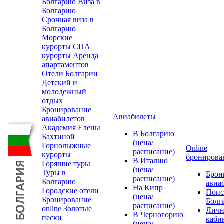
Болгарию
Виза в
Болгарию
Срочная виза в
Болгарию
Морские
курорты
СПА
курорты
Аренда
апартаментов
Отели Болгарии
Детский и
молодежный
отдых
Бронирование
Авиабилеты
авиабилетов
Академия Елены
В Болгарию
Бахтиной
(цена/
Горнолыжные
Online
расписание)
курорты
бронирова
В Италию
Горящие туры
(цена/
Туры в
Брон
расписание)
Болгарию
авиа
На Кипр
Городские отели
Поис
(цена/
Бронирование
Болг
расписание)
online
Золотые
Лич
В Черногорию
пески
каби
(цена/