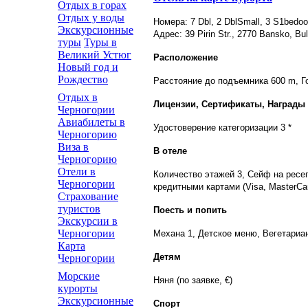
Отдых в горах
Отдых у воды
Номера: 7 Dbl, 2 DblSmall, 3 S1bed
Экскурсионные
Адрес: 39 Pirin Str., 2770 Bansko, Bul
туры
Туры в
Великий Устюг
Расположение
Новый год и
Рождество
Расстояние до подъемника 600 m, Г
Отдых в
Лицензии, Сертификаты, Награды
Черногории
Авиабилеты в
Удостоверение категоризации 3 *
Черногорию
Виза в
В отеле
Черногорию
Отели в
Количество этажей 3, Сейф на ресеп
Черногории
кредитными картами (Visa, MasterCa
Страхование
туристов
Поесть и попить
Экскурсии в
Черногории
Механа 1, Детское меню, Вегетариа
Карта
Детям
Черногории
Морские
Няня (по заявке, €)
курорты
Экскурсионные
Спорт