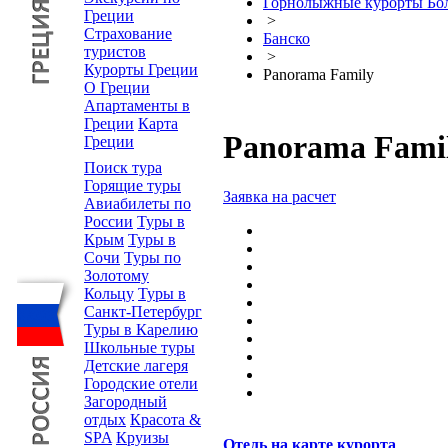
Горнолыжные курорты Бо
Греции
>
Страхование
Банско
туристов
>
Курорты Греции
Panorama Family
О Греции
Апартаменты в
Греции
Карта
Panorama Fami
Греции
Поиск тура
Горящие туры
Заявка на расчет
Авиабилеты по
России
Туры в
Крым
Туры в
Сочи
Туры по
Золотому
Кольцу
Туры в
Санкт-Петербург
Туры в Карелию
Школьные туры
Детские лагеря
Городские отели
Загородный
отдых
Красота &
SPA
Круизы
Отель на карте курорта