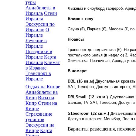
туры
Авиабилеты в
Лыжный и сноуборд гардероб, Аренд
Израиль
Отели
Израиля
Ближе к телу
Экскурсии по
Сауна (€), Парная (€), Массаж (€, по
Израилю
О
Израиле
Нюансы
Лечение в
Израиле
Транспорт до подъемника (€), Не р
Праздники в
постельного белья (в неделю) 3, Ча
Израиле
Карта
Химчистка, Прачечная, Аренда утюг
Израиля
Климат
в Израиле
В номере:
Транспорт в
Израиле
DBL (16 кв.м)
Двуспальная кровать 
Отдых на Кипре
SAT, Телефон, Доступ в интернет, М
Авиабилеты на
DBLSmall (12 кв.м.)
Двуспальная к
Кипр
Виза на
Балкон, TV SAT, Телефон, Доступ в 
Кипр
Отели на
Кипре
S1bedroom (32 кв.м.)
Диван-кровать
Страхование
Доступ в интернет, Минибар, Пол в 
туристов
Экскурсии на
Варианты размещения, похожие н
Кипре
Карта
Кипра