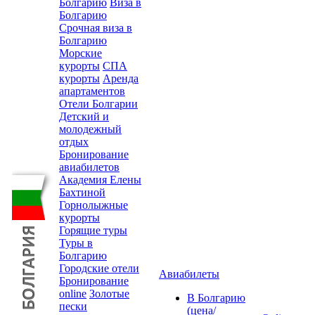
Болгарию
Виза в
Болгарию
Срочная виза в
Болгарию
Морские
курорты
СПА
курорты
Аренда
апартаментов
Отели Болгарии
Детский и
молодежный
отдых
Бронирование
авиабилетов
Академия Елены
Бахтиной
Горнолыжные
курорты
Горящие туры
Туры в
Болгарию
Городские отели
Авиабилеты
Бронирование
online
Золотые
В Болгарию
пески
(цена/