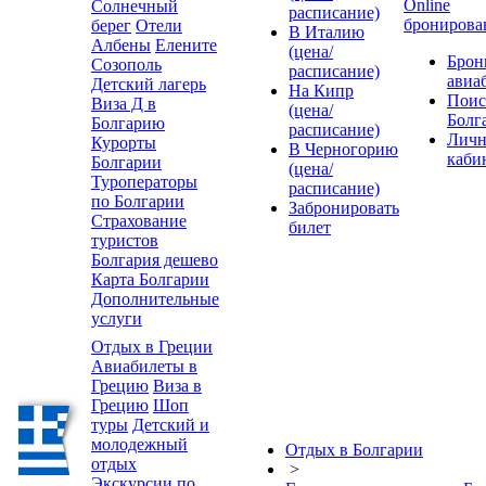
Online
Солнечный
расписание)
бронирова
берег
Отели
В Италию
Албены
Елените
(цена/
Брон
Созополь
расписание)
авиа
Детский лагерь
На Кипр
Поис
Виза Д в
(цена/
Болг
Болгарию
расписание)
Лич
Курорты
В Черногорию
каби
Болгарии
(цена/
Туроператоры
расписание)
по Болгарии
Забронировать
Страхование
билет
туристов
Болгария дешево
Карта Болгарии
Дополнительные
услуги
Отдых в Греции
Авиабилеты в
Грецию
Виза в
Грецию
Шоп
туры
Детский и
молодежный
Отдых в Болгарии
отдых
>
Экскурсии по