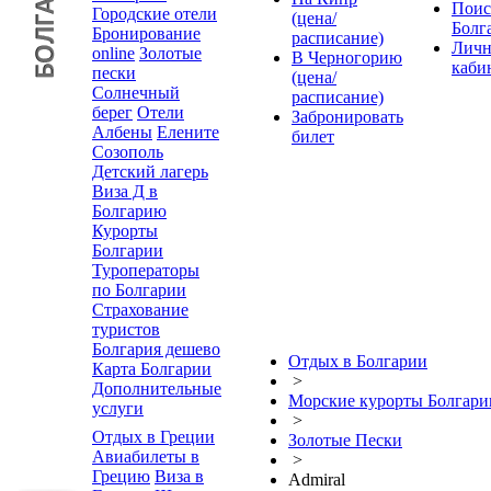
Поис
Городские отели
(цена/
Болг
Бронирование
расписание)
Лич
online
Золотые
В Черногорию
каби
пески
(цена/
Солнечный
расписание)
берег
Отели
Забронировать
Албены
Елените
билет
Созополь
Детский лагерь
Виза Д в
Болгарию
Курорты
Болгарии
Туроператоры
по Болгарии
Страхование
туристов
Болгария дешево
Отдых в Болгарии
Карта Болгарии
>
Дополнительные
Морские курорты Болгари
услуги
>
Отдых в Греции
Золотые Пески
Авиабилеты в
>
Грецию
Виза в
Admiral