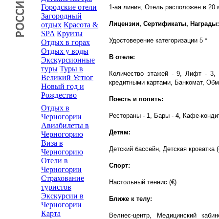
Городские отели
1-ая линия, Отель расположен в 20 
Загородный
Лицензии, Сертификаты, Награды:
отдых
Красота &
SPA
Круизы
Удостоверение категоризации 5 *
Отдых в горах
Отдых у воды
В отеле:
Экскурсионные
туры
Туры в
Количество этажей - 9, Лифт - 3,
Великий Устюг
кредитными картами, Банкомат, Обм
Новый год и
Рождество
Поесть и попить:
Отдых в
Рестораны - 1, Бары - 4, Кафе-конди
Черногории
Авиабилеты в
Детям:
Черногорию
Виза в
Детский бассейн, Детская кроватка 
Черногорию
Отели в
Спорт:
Черногории
Страхование
Настольный теннис (€)
туристов
Экскурсии в
Ближе к телу:
Черногории
Карта
Велнес-центр, Медицинский кабин