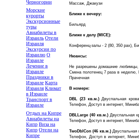
Черногории
Массаж, Джакузи
Морские
Ближе к вечеру:
курорты
Экскурсионные
Бильярд
туры
Авиабилеты в
Ближе к делу (MICE):
Израиль
Отели
Израиля
Конференц-залы - 2 (80, 350 pax), 
Экскурсии по
Израилю
О
Нюансы:
Израиле
Лечение в
Не разрешены домашние любимцы, 
Израиле
Смена полотенец 7 раза в неделю, 
Праздники в
Прачечная
Израиле
Карта
Израиля
Климат
В номере:
в Израиле
DBL (23 кв.м.)
Двуспальная кров
Транспорт в
Телефон, Доступ в интернет, Миниба
Израиле
Отдых на Кипре
DBLLarge (40 кв.м.)
Двуспальная к
Авиабилеты на
Телефон, Доступ в интернет, Миниба
Кипр
Виза на
Кипр
Отели на
TwoDblCon (46 кв.м.)
Двуспальная 
Кипре
Телефон, Доступ в интернет, Мини