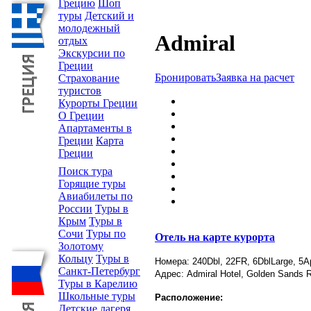
Грецию
Шоп
туры
Детский и
молодежный
Admiral
отдых
Экскурсии по
Греции
Бронировать
Заявка на расчет
Страхование
туристов
Курорты Греции
О Греции
Апартаменты в
Греции
Карта
Греции
Поиск тура
Горящие туры
Авиабилеты по
России
Туры в
Крым
Туры в
Сочи
Туры по
Отель на карте курорта
Золотому
Кольцу
Туры в
Номера: 240Dbl, 22FR, 6DblLarge, 5A
Санкт-Петербург
Адрес: Admiral Hotel, Golden Sands R
Туры в Карелию
Школьные туры
Расположение:
Детские лагеря