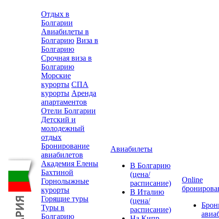
Отдых в
Болгарии
Авиабилеты в
Болгарию
Виза в
Болгарию
Срочная виза в
Болгарию
Морские
курорты
СПА
курорты
Аренда
апартаментов
Отели Болгарии
Детский и
молодежный
отдых
Бронирование
Авиабилеты
авиабилетов
Академия Елены
В Болгарию
Бахтиной
(цена/
Online
Горнолыжные
расписание)
бронирова
курорты
В Италию
Горящие туры
(цена/
Брон
Туры в
расписание)
авиа
Болгарию
На Кипр