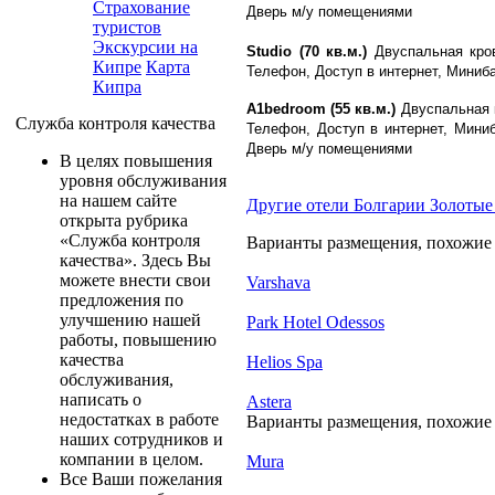
Страхование
Дверь м/у помещениями
туристов
Экскурсии на
Studio (70 кв.м.)
Двуспальная кро
Кипре
Карта
Телефон, Доступ в интернет, Миниба
Кипра
A1bedroom (55 кв.м.)
Двуспальная 
Служба контроля качества
Телефон, Доступ в интернет, Мини
Дверь м/у помещениями
В целях повышения
уровня обслуживания
на нашем сайте
Другие отели Болгарии Золотые
открыта рубрика
«Служба контроля
Варианты размещения, похожие н
качества». Здесь Вы
можете внести свои
Varshava
предложения по
улучшению нашей
Park Hotel Odessos
работы, повышению
качества
Helios Spa
обслуживания,
написать о
Astera
недостатках в работе
Варианты размещения, похожие н
наших сотрудников и
компании в целом.
Mura
Все Ваши пожелания