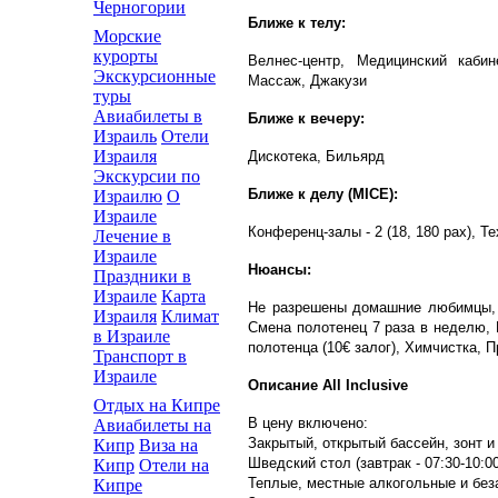
Черногории
Ближе к телу:
Морские
курорты
Велнес-центр, Медицинский кабин
Экскурсионные
Массаж, Джакузи
туры
Авиабилеты в
Ближе к вечеру:
Израиль
Отели
Израиля
Дискотека, Бильярд
Экскурсии по
Ближе к делу (MICE):
Израилю
О
Израиле
Конференц-залы - 2 (18, 180 pax), 
Лечение в
Израиле
Нюансы:
Праздники в
Израиле
Карта
Не разрешены домашние любимцы, 
Израиля
Климат
Смена полотенец 7 раза в неделю, 
в Израиле
полотенца (10€ залог), Химчистка, 
Транспорт в
Израиле
Описание All Inclusive
Отдых на Кипре
В цену включено:
Авиабилеты на
Закрытый, открытый бассейн, зонт и
Кипр
Виза на
Шведский стол (завтрак - 07:30-10:00
Кипр
Отели на
Теплыe, местныe алкогольные и без
Кипре