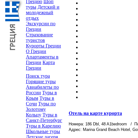
Грецию
Шоп
туры
Детский и
молодежный
отдых
Экскурсии по
Греции
Страхование
туристов
Курорты Греции
О Греции
Апартаменты в
Греции
Карта
Греции
Поиск тура
Горящие туры
Авиабилеты по
России
Туры в
Крым
Туры в
Сочи
Туры по
Золотому
Отель на карте курорта
Кольцу
Туры в
Санкт-Петербург
Номера: 186 Dbl, 48 A1bedroom
/ По
Туры в Карелию
Адрес: Marina Grand Beach Hotel, Gol
Школьные туры
Детские лагеря