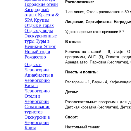
Расположение:
Городские отели
Загородный
1-ая линия, Отель расположен в 30 
отдых
Красота &
SPA
Круизы
Лицензии, Сертификаты, Награды:
Отдых в горах
Отдых у воды
Удостоверение категоризации 5 *
Экскурсионные
туры
Туры в
В отеле:
Великий Устюг
Новый год и
Количество этажей - 9, Лифт, От
Рождество
программы, Wi-Fi (€), Оплата кред
Аренда авто, Парковка (бесплатно),
Отдых в
Черногории
Поесть и попить:
Авиабилеты в
Черногорию
Рестораны - 1, Бары - 4, Кафе-конди
Виза в
Черногорию
Детям:
Отели в
Черногории
Развлекательные программы для дет
Страхование
Детская кроватка (бесплатно), Детс
туристов
Экскурсии в
Спорт:
Черногории
Настольный теннис
Карта