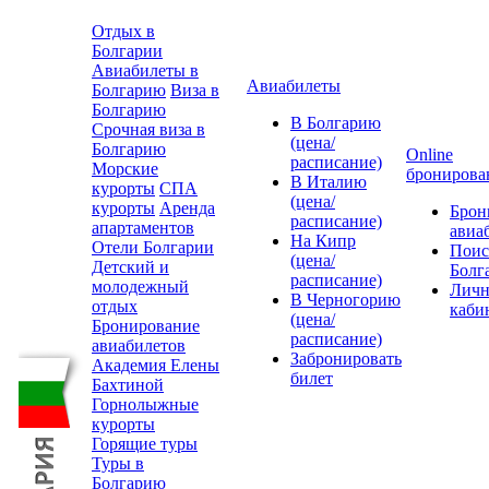
Отдых в
Болгарии
Авиабилеты в
Авиабилеты
Болгарию
Виза в
Болгарию
В Болгарию
Срочная виза в
(цена/
Болгарию
Online
расписание)
Морские
бронирова
В Италию
курорты
СПА
(цена/
курорты
Аренда
Брон
расписание)
апартаментов
авиа
На Кипр
Отели Болгарии
Поис
(цена/
Детский и
Болг
расписание)
молодежный
Лич
В Черногорию
отдых
каби
(цена/
Бронирование
расписание)
авиабилетов
Забронировать
Академия Елены
билет
Бахтиной
Горнолыжные
курорты
Горящие туры
Туры в
Болгарию