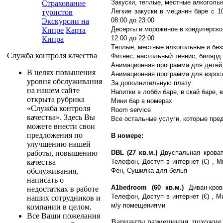
Закуски, теплыe, местныe алкогольн
Страхование
Легкие закуски в мецанин баре с 1
туристов
08:00 до 23:00
Экскурсии на
Десерты и мороженое в кондитерской
Кипре
Карта
12:00 до 22:00
Кипра
Tеплыe, местныe алкогольные и беза
Служба контроля качества
Фитнес, настольный теннис, билярд
Анимационная программа для детей, 
В целях повышения
Анимационная программа для взросл
уровня обслуживания
За дополнительную плату:
на нашем сайте
Напитки в лобби баре, в скай баре, 
открыта рубрика
Мини бар в номерах
«Служба контроля
Room service
качества». Здесь Вы
Все остальныe услуги, которые пре
можете внести свои
предложения по
В номере:
улучшению нашей
DBL (27 кв.м.)
Двуспальная кроват
работы, повышению
Телефон, Доступ в интернет (€) , М
качества
Фен, Сушилка для белья
обслуживания,
написать о
A1bedroom (60 кв.м.)
Диван-кров
недостатках в работе
Телефон, Доступ в интернет (€) , 
наших сотрудников и
м/у помещениями
компании в целом.
Все Ваши пожелания
Варианты размещения, похожие н