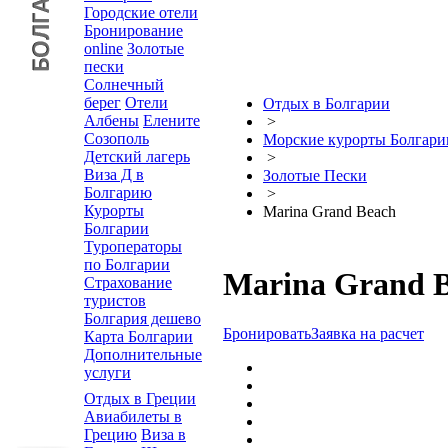
Городские отели
Бронирование
online
Золотые
пески
Солнечный
берег
Отели
Отдых в Болгарии
Албены
Елените
>
Созополь
Морские курорты Болгари
Детский лагерь
>
Виза Д в
Золотые Пески
Болгарию
>
Курорты
Marina Grand Beach
Болгарии
Туроператоры
по Болгарии
Marina Grand 
Страхование
туристов
Болгария дешево
Бронировать
Заявка на расчет
Карта Болгарии
Дополнительные
услуги
Отдых в Греции
Авиабилеты в
Грецию
Виза в