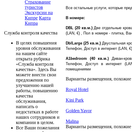
Страхование
туристов
Все остальныe услуги, которые пре
Экскурсии на
Кипре
Карта
В номере:
Кипра
DBL (20 кв.м.)
Две отдельные крова
Служба контроля качества
(LAN, €) , Пол в номере - плитка, В
В целях повышения
DblLarge (25 кв.м.)
Двуспальная кро
уровня обслуживания
Телефон, Доступ в интернет (LAN, €
на нашем сайте
A1bedroom (40 кв.м.)
Диван-кров
открыта рубрика
Телефон, Доступ в интернет (LA
«Служба контроля
помещениями
качества». Здесь Вы
можете внести свои
Варианты размещения, похожие н
предложения по
улучшению нашей
Royal Hotel
работы, повышению
качества
Kini Park
обслуживания,
написать о
Golden Yavor
недостатках в работе
наших сотрудников и
Malina
компании в целом.
Варианты размещения, похожие н
Все Ваши пожелания