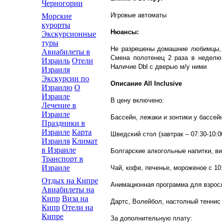
Черногории
Игровые автоматы
Морские
курорты
Нюансы:
Экскурсионные
туры
Не разрешены домашние любимцы, 
Авиабилеты в
Смена полотенец 2 раза в неделю,
Израиль
Отели
Наличие Dbl с дверью м/у ними
Израиля
Экскурсии по
Описание All Inclusive
Израилю
О
Израиле
В цену включено:
Лечение в
Израиле
Бассейн, лежаки и зонтики у бассей
Праздники в
Израиле
Карта
Шведский стол (завтрак – 07:30-10:00
Израиля
Климат
в Израиле
Болгарские алкогольные напитки, вин
Транспорт в
Израиле
Чай, кофе, печенье, мороженое с 10
Отдых на Кипре
Aнимационная программа для взрос
Авиабилеты на
Кипр
Виза на
Дартс, Волейбол, настолный теннис
Кипр
Отели на
Кипре
За дополнительную плату: