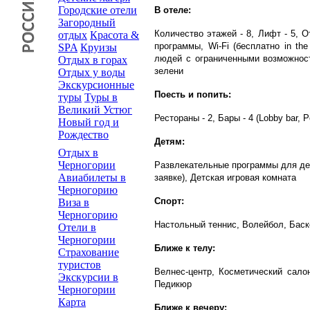
Городские отели
В отеле:
Загородный
Количество этажей - 8, Лифт - 5, 
отдых
Красота &
программы, Wi-Fi (бесплатно in t
SPA
Круизы
людей с ограниченными возможност
Отдых в горах
зелени
Отдых у воды
Экскурсионные
Поесть и попить:
туры
Туры в
Великий Устюг
Рестораны - 2, Бары - 4 (Lobby bar, 
Новый год и
Рождество
Детям:
Отдых в
Черногории
Развлекательные программы для дет
Авиабилеты в
заявке), Детская игровая комната
Черногорию
Спорт:
Виза в
Черногорию
Настольный теннис, Волейбол, Баск
Отели в
Черногории
Ближе к телу:
Страхование
туристов
Велнес-центр, Косметический сало
Экскурсии в
Педикюр
Черногории
Карта
Ближе к вечеру: