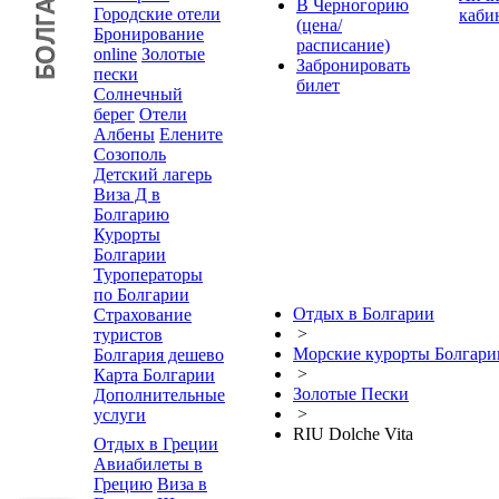
В Черногорию
Городские отели
каби
(цена/
Бронирование
расписание)
online
Золотые
Забронировать
пески
билет
Солнечный
берег
Отели
Албены
Елените
Созополь
Детский лагерь
Виза Д в
Болгарию
Курорты
Болгарии
Туроператоры
по Болгарии
Отдых в Болгарии
Страхование
>
туристов
Морские курорты Болгари
Болгария дешево
>
Карта Болгарии
Золотые Пески
Дополнительные
>
услуги
RIU Dolche Vita
Отдых в Греции
Авиабилеты в
Грецию
Виза в