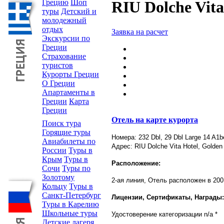
Грецию
Шоп
RIU Dolche Vita
туры
Детский и
молодежный
отдых
Заявка на расчет
Экскурсии по
Греции
Страхование
туристов
Курорты Греции
О Греции
Апартаменты в
Греции
Карта
Греции
Отель на карте курорта
Поиск тура
Горящие туры
Номера: 232 Dbl, 29 Dbl Large 14 A
Авиабилеты по
Адрес: RIU Dolche Vita Hotel, Golden
России
Туры в
Крым
Туры в
Расположение:
Сочи
Туры по
Золотому
2-ая линия, Отель расположен в 200
Кольцу
Туры в
Санкт-Петербург
Лицензии, Сертификаты, Награды:
Туры в Карелию
Школьные туры
Удостоверение категоризации n/a *
Детские лагеря