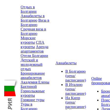
Отдых в
Болгарии
Авиабилеты в
Болгарию
Виза в
Болгарию
Срочная виза в
Болгарию
Морские
курорты
СПА
курорты
Аренда
апартаментов
Отели Болгарии
Детский и
Авиабилеты
молодежный
отдых
В Болгарию
Бронирование
(цена/
авиабилетов
Online
расписание)
Академия Елены
бронирова
В Италию
Бахтиной
(цена/
Горнолыжные
Брон
расписание)
курорты
авиа
На Кипр
Горящие туры
Поис
(цена/
Туры в
Болг
расписание)
Болгарию
Лич