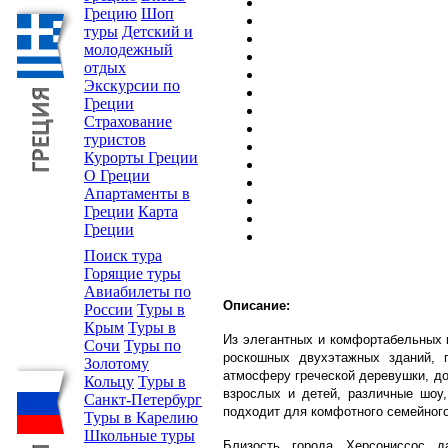
Грецию
Шоп
туры
Детский и
молодежный
отдых
Экскурсии по
Греции
Страхование
туристов
Курорты Греции
О Греции
Апартаменты в
Греции
Карта
Греции
Поиск тура
Горящие туры
Авиабилеты по
Описание:
России
Туры в
Крым
Туры в
Из элегантных и комфортабельных 
Сочи
Туры по
роскошных двухэтажных зданий, 
Золотому
атмосферу греческой деревушки, д
Кольцу
Туры в
взрослых и детей, различные шоу,
Санкт-Петербург
подходит для комфотного семейного
Туры в Карелию
Школьные туры
Близость города Херсониссос 