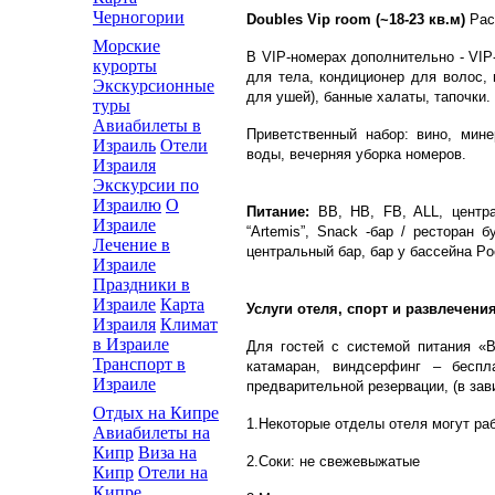
Черногории
Doubles Vip room (~18-23 кв.м)
Рас
Морские
В VIP-номерах дополнительно - VIP
курорты
для тела, кондиционер для волос,
Экскурсионные
для ушей), банные халаты, тапочки.
туры
Авиабилеты в
Приветственный набор: вино, мин
Израиль
Отели
воды, вечерняя уборка номеров.
Израиля
Экскурсии по
Израилю
О
Питание:
ВВ, НВ, FB, ALL, центра
Израиле
“Artemis”, Snack -бар / ресторан 
Лечение в
центральный бар, бар у бассейна Poo
Израиле
Праздники в
Израиле
Карта
Услуги отеля, спорт и развлечения
Израиля
Климат
в Израиле
Для гостей с системой питания «В
Транспорт в
катамаран, виндсерфинг – бесп
Израиле
предварительной резервации, (в зав
Отдых на Кипре
1.Некоторые отделы отеля могут ра
Авиабилеты на
Кипр
Виза на
2.Соки: не свежевыжатые
Кипр
Отели на
Кипре