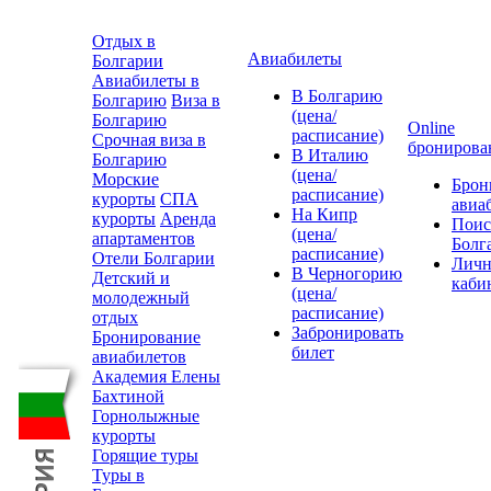
Отдых в
Авиабилеты
Болгарии
Авиабилеты в
В Болгарию
Болгарию
Виза в
(цена/
Болгарию
Online
расписание)
Срочная виза в
бронирова
В Италию
Болгарию
(цена/
Морские
Брон
расписание)
курорты
СПА
авиа
На Кипр
курорты
Аренда
Поис
(цена/
апартаментов
Болг
расписание)
Отели Болгарии
Лич
В Черногорию
Детский и
каби
(цена/
молодежный
расписание)
отдых
Забронировать
Бронирование
билет
авиабилетов
Академия Елены
Бахтиной
Горнолыжные
курорты
Горящие туры
Туры в