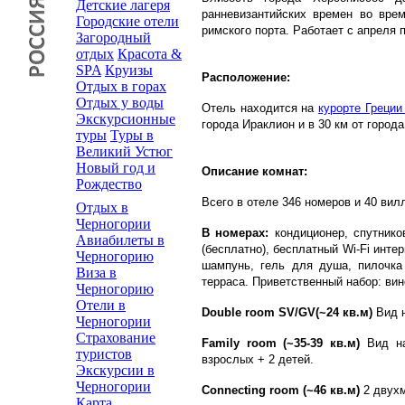
Детские лагеря
ранневизантийских времен во вре
Городские отели
римского порта. Работает с апреля п
Загородный
отдых
Красота &
SPA
Круизы
Расположение:
Отдых в горах
Отдых у воды
Отель находится на
курорте Греции
Экскурсионные
города Ираклион и в 30 км от город
туры
Туры в
Великий Устюг
Новый год и
Описание комнат:
Рождество
Всего в отеле 346 номеров и 40 вил
Отдых в
Черногории
В номерах:
кондиционер, спутнико
Авиабилеты в
(бесплатно), бесплатный Wi-Fi инте
Черногорию
шампунь, гель для душа, пилочка
Виза в
терраса. Приветственный набор: вин
Черногорию
Отели в
Double room SV/GV(~24 кв.м)
Вид н
Черногории
Страхование
Family room (~35-39 кв.м)
Вид на
туристов
взрослых + 2 детей.
Экскурсии в
Черногории
Сonnecting room (~46 кв.м)
2 двухм
Карта