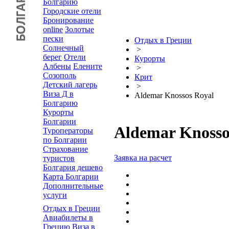
Болгарию
Городские отели
Бронирование
online
Золотые
пески
Отдых в Греции
Солнечный
>
берег
Отели
Курорты
Албены
Елените
>
Созополь
Крит
Детский лагерь
>
Виза Д в
Aldemar Knossos Royal
Болгарию
Курорты
Болгарии
Aldemar Knosso
Туроператоры
по Болгарии
Страхование
Заявка на расчет
туристов
Болгария дешево
Карта Болгарии
Дополнительные
услуги
Отдых в Греции
Авиабилеты в
Грецию
Виза в