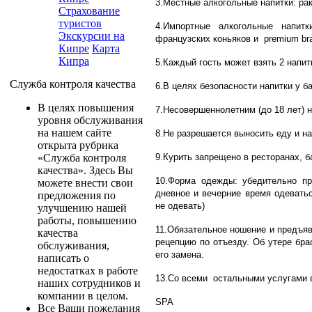
3.Местные алкогольные напитки: рак
Страхование
туристов
4.Импортные алкогольные напитк
Экскурсии на
французских коньяков и premium br
Кипре
Карта
Кипра
5.Каждый гость может взять 2 напит
Служба контроля качества
6.В целях безопасности напитки у б
В целях повышения
7.Несовершеннолетним (до 18 лет) 
уровня обслуживания
на нашем сайте
8.Не разрешается выносить еду и на
открыта рубрика
9.Курить запрещено в ресторанах, 
«Служба контроля
качества». Здесь Вы
10.Форма одежды: убедительно пр
можете внести свои
дневное и вечерние время одевать
предложения по
не одевать)
улучшению нашей
работы, повышению
11.Обязательное ношение и предъяв
качества
рецепцию по отъезду. Об утере бр
обслуживания,
его замена.
написать о
недостатках в работе
13.Со всеми остальными услугами 
наших сотрудников и
компании в целом.
SPA
Все Ваши пожелания