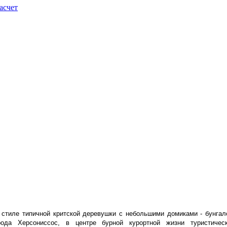
асчет
стиле типичной критской деревушки с небольшими домиками - бунгал
рода Херсониссос, в центре бурной курортной жизни туристическ