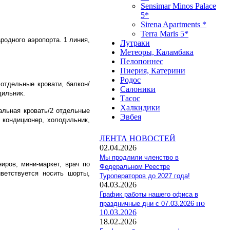
Sensimar Minos Palace
5*
Sirena Apartments *
Terra Maris 5*
родного аэропорта. 1 линия,
Лутраки
Метеоры, Каламбака
Пелопоннес
Пиерия, Катерини
Родос
 отдельные кровати, балкон/
Салоники
дильник.
Тасос
Халкидики
альная кровать/2 отдельные
Эвбея
 кондиционер, холодильник,
ЛЕНТА НОВОСТЕЙ
02.04.2026
Мы продлили членство в
ниров, мини-маркет, врач по
Федеральном Реестре
ветствуется носить шорты,
Туроператоров до 2027 года!
04.03.2026
График работы нашего офиса в
по
праздничные дни с 07.03.2026
10.03.2026
18.02.2026