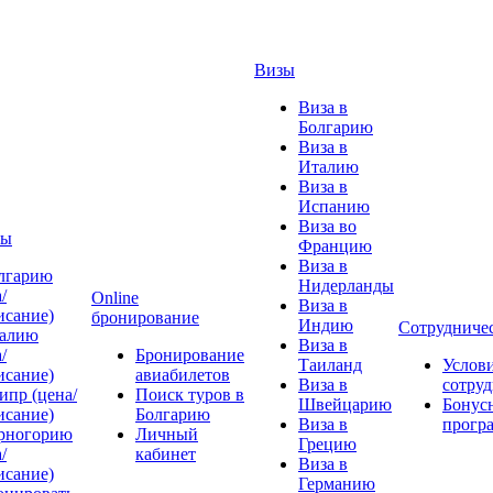
Визы
Виза в
Болгарию
Виза в
Италию
Виза в
Испанию
Виза во
ты
Францию
Виза в
лгарию
Нидерланды
/
Online
Виза в
исание)
бронирование
Индию
Сотрудниче
алию
Виза в
/
Бронирование
Таиланд
Услов
исание)
авиабилетов
Виза в
сотруд
ипр (цена/
Поиск туров в
Швейцарию
Бонус
исание)
Болгарию
Виза в
прогр
рногорию
Личный
Грецию
/
кабинет
Виза в
исание)
Германию