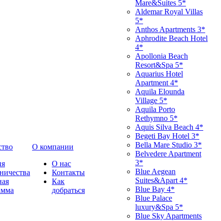
Mare&Suites 5*
Aldemar Royal Villas
5*
Anthos Apartments 3*
Aphrodite Beach Hotel
4*
Apollonia Beach
Resort&Spa 5*
Aquarius Hotel
Apartment 4*
Aquila Elounda
Village 5*
Aquila Porto
Rethymno 5*
Aquis Silva Beach 4*
Begeti Bay Hotel 3*
Bella Mare Studio 3*
ство
О компании
Belvedere Apartment
3*
ия
О нас
Blue Aegean
ничества
Контакты
Suites&Apart 4*
ная
Как
Blue Bay 4*
амма
добраться
Blue Palace
luxury&Spa 5*
Blue Sky Apartments