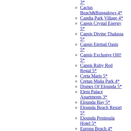
3*
Cactus
Beach&Bungalows 4*
Candia Park Village 4*
Capsis Crystal Energy
5*
Capsis Divine Thalassa
5*
Capsis Eternal Oasis
5*
Capsis Exclusive OH!
5*
Capsis Ruby Red
Regal 5*
Creta Maris 5*
Cretan Malia Park 4*
Domes Of Elounda 5*
Eleni Palace
Apartments 3*
Elounda Bay 5*
Elounda Beach Resort
5*
Elounda Peninsula
Hotel 5*
Europa Beach 4*