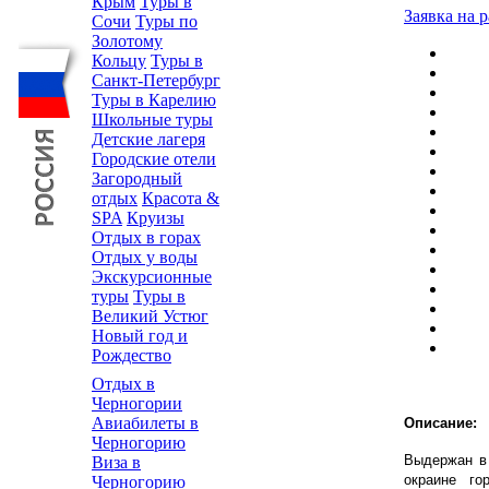
Крым
Туры в
Заявка на р
Сочи
Туры по
Золотому
Кольцу
Туры в
Санкт-Петербург
Туры в Карелию
Школьные туры
Детские лагеря
Городские отели
Загородный
отдых
Красота &
SPA
Круизы
Отдых в горах
Отдых у воды
Экскурсионные
туры
Туры в
Великий Устюг
Новый год и
Рождество
Отдых в
Черногории
Авиабилеты в
Описание:
Черногорию
Выдержан в 
Виза в
окраине го
Черногорию