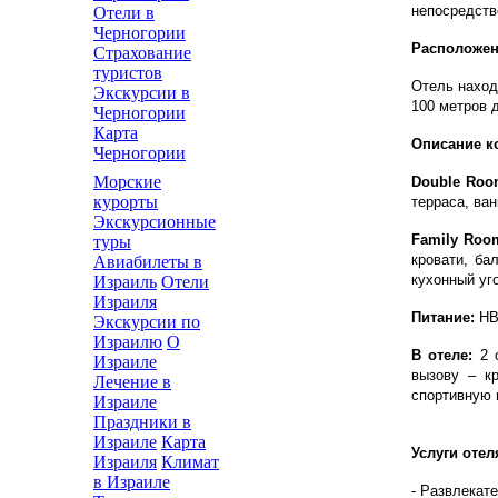
непосредств
Отели в
Черногории
Расположен
Страхование
туристов
Отель нахо
Экскурсии в
100 метров 
Черногории
Карта
Описание к
Черногории
Морские
Double Ro
курорты
терраса, ва
Экскурсионные
Family Roo
туры
кровати, ба
Авиабилеты в
кухонный уг
Израиль
Отели
Израиля
Питание:
HB
Экскурсии по
Израилю
О
В отеле:
2 о
Израиле
вызову – кр
Лечение в
спортивную 
Израиле
Праздники в
Израиле
Карта
Услуги отел
Израиля
Климат
в Израиле
- Развлекат