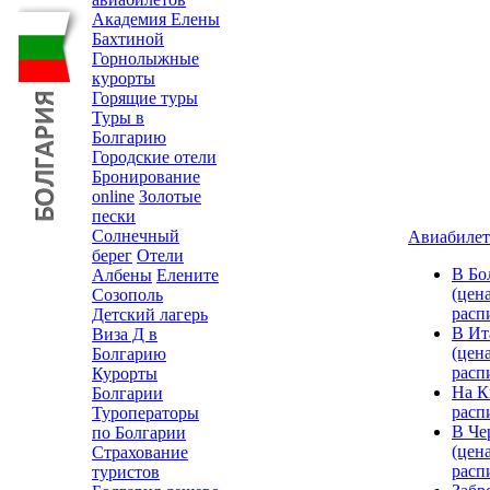
Академия Елены
Бахтиной
Горнолыжные
курорты
Горящие туры
Туры в
Болгарию
Городские отели
Бронирование
online
Золотые
пески
Солнечный
Авиабиле
берег
Отели
В Бо
Албены
Елените
(цена
Созополь
расп
Детский лагерь
В Ит
Виза Д в
(цена
Болгарию
расп
Курорты
На К
Болгарии
расп
Туроператоры
В Че
по Болгарии
(цена
Страхование
расп
туристов