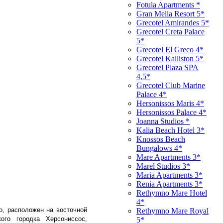
Fotula Apartments *
Gran Melia Resort 5*
Grecotel Amirandes 5*
Grecotel Creta Palace
5*
Grecotel El Greco 4*
Grecotel Kalliston 5*
Grecotel Plaza SPA
4,5*
Grecotel Сlub Marine
Palace 4*
Hersonissos Maris 4*
Hersonissos Palace 4*
Joanna Studios *
Kalia Beach Hotel 3*
Knossos Beach
Bungalows 4*
Mare Apartments 3*
Marel Studios 3*
Maria Apartments 3*
Renia Apartments 3*
Rethymno Mare Hotel
4*
о, расположен на восточной
Rethymno Mare Royal
ого городка Херсониссос,
5*