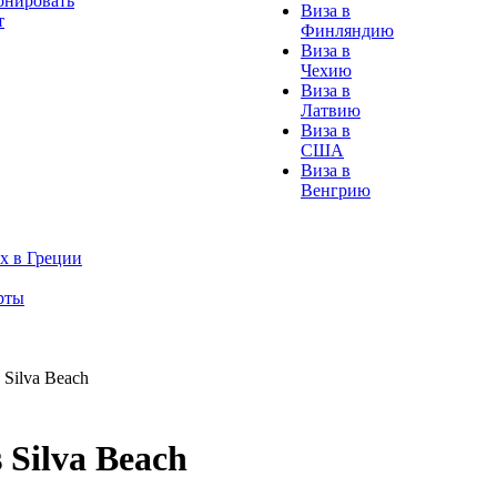
онировать
Виза в
т
Финляндию
Виза в
Чехию
Виза в
Латвию
Виза в
США
Виза в
Венгрию
х в Греции
рты
 Silva Beach
 Silva Beach