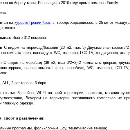
енно на берегу моря. Реновация в 2010 году кроме номеров Family.
ие:
дится на
курорте Греции Крит
, в городе Херсониссос, в 25 км от междуна
до пляжа.
омнат:
Всего 312 номеров.
om
С видом на море/сад/бассейн (23 м2, max 3) Двуспальная кровать/2
нная комната: фен, ванна/душ, WC, телефон, LCD ТV, кондиционер, холо
m
С видом на море/сад (39 м2, max 3/2+2) 2 комнаты с дверью, двусп
лкон/терраса, ванная комната: фен, ванна/душ, WC, телефон, LCD ТV,
олок.
, ALL, 2 ресторана, 3 бара.
ткрытых бассейна, WI-FI на всей территории, парковка, магазин суве
углосуточно, Вечером на территории гостиничного комплекса не при
и пляжную одежду.
я, спорт и развлечения:
ельные программы, фольклорные шоу, тематические вечера;