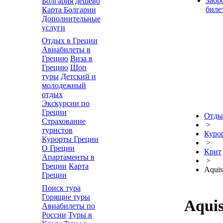
Забр
Болгария дешево
биле
Карта Болгарии
Дополнительные
услуги
Отдых в Греции
Авиабилеты в
Грецию
Виза в
Грецию
Шоп
туры
Детский и
молодежный
отдых
Экскурсии по
Греции
Отды
Страхование
>
туристов
Куро
Курорты Греции
>
О Греции
Крит
Апартаменты в
>
Греции
Карта
Aquis
Греции
Поиск тура
Горящие туры
Aquis
Авиабилеты по
России
Туры в