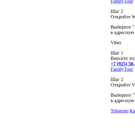
FamilyTour
Шаг 2
Откройте W
Выберите "Н
в адресную 
Viber
Шаг 1
Внесите эт
+7 (925) 50
FamilyTour
Шаг 2
Откройте V
Выберите "Н
в адресную 
Telegram
Ка