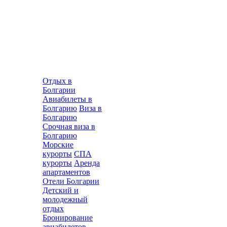
Отдых в
Болгарии
Авиабилеты в
Болгарию
Виза в
Болгарию
Срочная виза в
Болгарию
Морские
курорты
СПА
курорты
Аренда
апартаментов
Отели Болгарии
Детский и
молодежный
отдых
Бронирование
авиабилетов