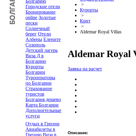
Болгарию
>
Городские отели
Курорты
Бронирование
>
online
Золотые
Крит
пески
>
Солнечный
Aldemar Royal Villas
берег
Отели
Албены
Елените
Созополь
Детский лагерь
Aldemar Royal V
Виза Д в
Болгарию
Курорты
Заявка на расчет
Болгарии
Туроператоры
по Болгарии
Страхование
туристов
Болгария дешево
Карта Болгарии
Дополнительные
услуги
Отдых в Греции
Авиабилеты в
Описание:
Грецию
Виза в