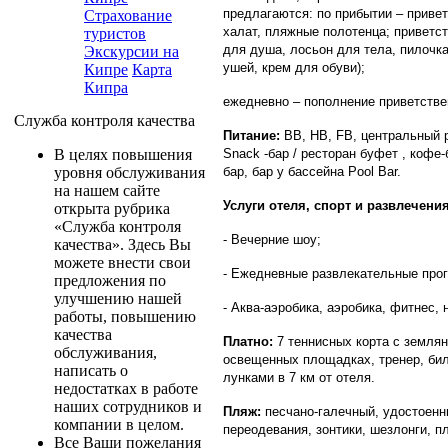
предлагаются: по прибытии – привет
Страхование
халат, пляжные полотенца; приветс
туристов
для душа, лосьон для тела, пилочка
Экскурсии на
ушей, крем для обуви);
Кипре
Карта
Кипра
ежедневно – пополнение приветствен
Служба контроля качества
Питание:
ВВ, НВ, FB, центральный ре
Snack -бар / ресторан буфет , кофе-
В целях повышения
бар, бар у бассейна Pool Bar.
уровня обслуживания
на нашем сайте
Услуги отеля, спорт и развлечения
открыта рубрика
«Служба контроля
- Вечерние шоу;
качества». Здесь Вы
можете внести свои
- Ежедневные развлекательные про
предложения по
улучшению нашей
- Аква-аэробика, аэробика, фитнес,
работы, повышению
качества
Платно:
7 теннисных корта с землян
обслуживания,
освещенных площадках, тренер, бил
написать о
лунками в 7 км от отеля.
недостатках в работе
наших сотрудников и
Пляж:
песчано-галечный, удостоенн
компании в целом.
переодевания, зонтики, шезлонги, п
Все Ваши пожелания