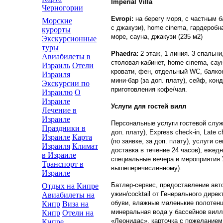
Imperial Villa
Черногории
Evropi:
на берегу моря, с частным б
Морские
с джакузи), home cinema, гардеробн
курорты
море, сауна, джакузи (235 м2)
Экскурсионные
туры
Phaedra:
2 этаж, 1 линия. 3 спальни
Авиабилеты в
столовая-кабинет, home cinema, сау
Израиль
Отели
кровати, фен, отдельный WC, балко
Израиля
мини-бар (за доп. плату), сейф, ко
Экскурсии по
приготовления кофе/чая.
Израилю
О
Израиле
Услуги для гостей вилл
Лечение в
Израиле
Персональные услуги гостевой служб
Праздники в
доп. плату), Express check-in, Late 
Израиле
Карта
(по заявке, за доп. плату), услуги с
Израиля
Климат
доставка в течение 24 часов), ежед
в Израиле
специальные вечера и мероприятия У
Транспорт в
вышеперечисленному).
Израиле
Батлер-сервис, предоставление авт
Отдых на Кипре
ужин/cocktail от Генерального дире
Авиабилеты на
обуви, влажные маленькие полотенца
Кипр
Виза на
минеральная вода у бассейнов вилл
Кипр
Отели на
«Леонидас», карточка с пожеланием 
Кипре