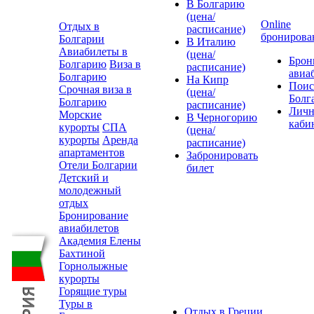
В Болгарию
(цена/
Online
Отдых в
расписание)
бронирова
Болгарии
В Италию
Авиабилеты в
(цена/
Брон
Болгарию
Виза в
расписание)
авиа
Болгарию
На Кипр
Поис
Срочная виза в
(цена/
Болг
Болгарию
расписание)
Лич
Морские
В Черногорию
каби
курорты
СПА
(цена/
курорты
Аренда
расписание)
апартаментов
Забронировать
Отели Болгарии
билет
Детский и
молодежный
отдых
Бронирование
авиабилетов
Академия Елены
Бахтиной
Горнолыжные
курорты
Горящие туры
Туры в
Отдых в Греции