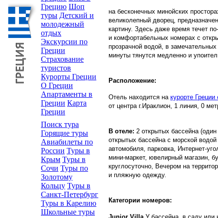
Грецию
Шоп
на бесконечных минойских простор
туры
Детский и
великолепный дворец, предназначен
молодежный
картину. Здесь даже время течет по
отдых
и комфортабельных номерах с откр
Экскурсии по
прозрачной водой, в замечательных
Греции
минуты тянутся медленно и упоитель
Страхование
туристов
Курорты Греции
Расположение:
О Греции
Апартаменты в
Отель находится на
курорте Греции 
Греции
Карта
от центра г.Ираклион, 1 линия, 0 ме
Греции
Поиск тура
В отеле:
2 открытых бассейна (один 
Горящие туры
открытых бассейна с морской водой 
Авиабилеты по
автомобиля, парковка, Интернет-угол
России
Туры в
мини-маркет, ювелирный магазин, бу
Крым
Туры в
круглосуточно, Вечером на территор
Сочи
Туры по
и пляжную одежду.
Золотому
Кольцу
Туры в
Санкт-Петербург
Категории номеров:
Туры в Карелию
Школьные туры
Junior Villa
У бассейна, в саду или 