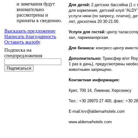
и замечания будут
Для детей:
2 детских бассейна (1 с 
внимательно
для кормления, детский клуб “ALDY’ 
рассмотрены и
услуги няни (по запросу, платно), 
приняты к сведению.
лет, дискотека 20:30-21:00.
Высказать предложение
Услуги для гостей:
центр талассотер
Написать благодарность
зал, парикмахерская.
Оставить жалобу
Для бизнеса:
конгресс-центр вмест
Подписка на
спецпредложения
Дополнительно:
Трансфер в/от Roya
1 раз в день), предусмотрены необх
животными запрещено.
Контактная информация:
Крит, 700 14, Лименас Херсонису
Тел.: +30 28970 27 400, факс: +30 2
E-mail:krv@aldemarhotels.com
www.aldemarhotels.com