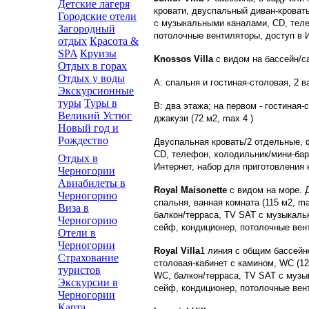
Детские лагеря
кровати, двуспальный диван-кроват
Городские отели
с музыкальными каналами, CD, телеф
Загородный
потолочные вентиляторы, доступ в И
отдых
Красота &
SPA
Круизы
Knossos Villa
с видом на бассейн/с
Отдых в горах
Отдых у воды
А: спальня и гостиная-столовая, 2 
Экскурсионные
туры
Туры в
В: два этажа; на первом - гостиная-
Великий Устюг
джакузи (72 м2, max 4 )
Новый год и
Рождество
Двуспальная кровать/2 отдельные, 
CD, телефон, холодильник/мини-бар 
Отдых в
Интернет, набор для приготовления 
Черногории
Авиабилеты в
Royal Maisonette
с видом на море. 
Черногорию
спальня, ванная комната (115 м2, m
Виза в
балкон/терраса, TV SAT с музыкальн
Черногорию
сейф, кондиционер, потолочные вент
Отели в
Черногории
Royal Villa
1 линия с общим бассейно
Страхование
столовая-кабинет с камином, WC (12
туристов
WC, балкон/терраса, TV SAT с музы
Экскурсии в
сейф, кондиционер, потолочные вент
Черногории
Карта