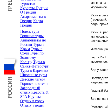
меню a la 
туристов
мороженое.
Курорты Греции
О Греции
Ужин в рест
Апартаменты в
(греческий
Греции
Карта
вода, прох
Греции
Поиск тура
Ужин в рес
Горящие туры
минеральна
Авиабилеты по
исключение
России
Туры в
Крым
Туры в
Интернацио
Сочи
Туры по
Бар «Pool 
Золотому
мороженое.
Кольцу
Туры в
Санкт-Петербург
Бар у бассе
Туры в Карелию
Школьные туры
Прохладит
Детские лагеря
национальн
Городские отели
Загородный
Главный ба
отдых
Красота &
SPA
Круизы
Все основн
Отдых в горах
Отдых у воды
Ресторан «P