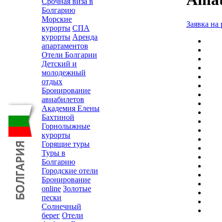
Срочная виза в
Болгарию
Морские
Заявка на 
курорты
СПА
курорты
Аренда
апартаментов
Отели Болгарии
Детский и
молодежный
отдых
Бронирование
авиабилетов
Академия Елены
Бахтиной
Горнолыжные
курорты
Горящие туры
Туры в
Болгарию
Городские отели
Бронирование
online
Золотые
пески
Солнечный
берег
Отели