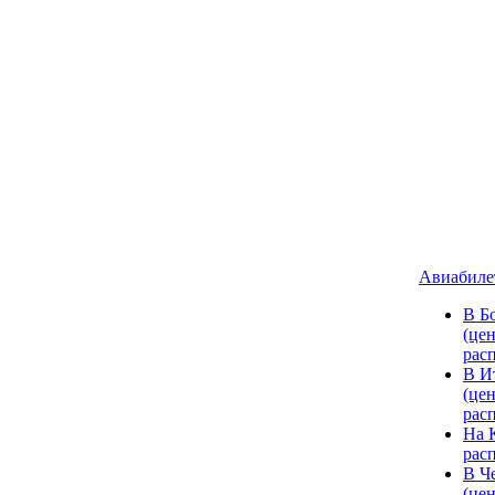
Авиабиле
В Б
(цен
рас
В И
(цен
рас
На 
рас
В Ч
(цен