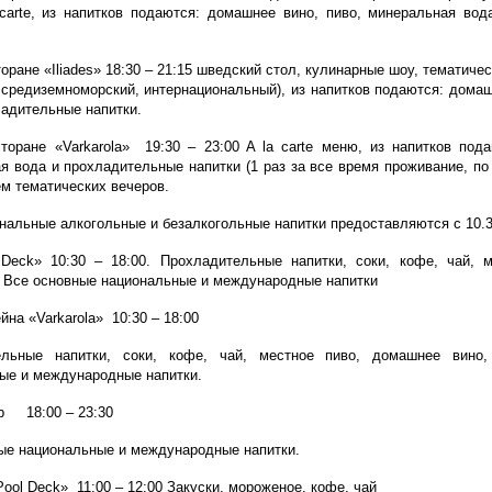
carte, из напитков подаются: домашнее вино, пиво, минеральная вод
оране «Iliades» 18:30 – 21:15 шведский стол, кулинарные шоу, тематиче
, средиземноморский, интернациональный), из напитков подаются: дома
ладительные напитки.
торане «Varkarola» 19:30 – 23:00 A la carte меню, из напитков под
я вода и прохладительные напитки (1 раз за все время проживание, по
м тематических вечеров.
нальные алкогольные и безалкогольные напитки предоставляются с 10.3
Deck» 10:30 – 18:00. Прохладительные напитки, соки, кофе, чай, м
 Все основные национальные и международные напитки
йна «Varkarola» 10:30 – 18:00
ельные напитки, соки, кофе, чай, местное пиво, домашнее вино
ые и международные напитки.
р 18:00 – 23:30
ые национальные и международные напитки.
ool Deck» 11:00 – 12:00 Закуски, мороженое, кофе, чай