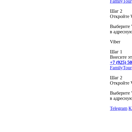
FamilyTour
Шаг 2
Откройте 
Выберите "
в адресную
Viber
Шаг 1
Внесите эт
+7 (925) 5
FamilyTour
Шаг 2
Откройте V
Выберите "
в адресную
Telegram
К