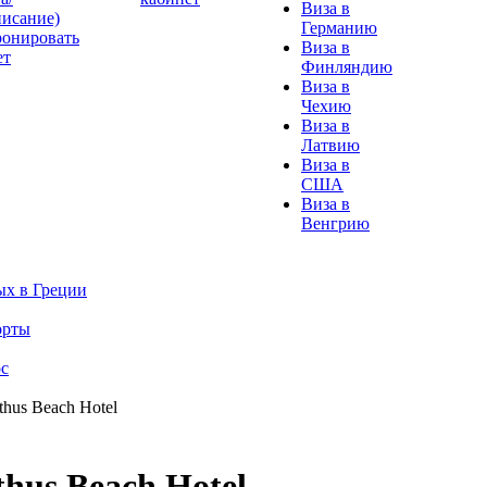
Виза в
писание)
Германию
ронировать
Виза в
ет
Финляндию
Виза в
Чехию
Виза в
Латвию
Виза в
США
Виза в
Венгрию
х в Греции
орты
с
hus Beach Hotel
hus Beach Hotel