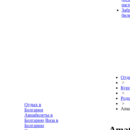
рас
Заб
бил
Отды
>
Кур
>
Родо
>
Отдых в
Amat
Болгарии
Авиабилеты в
Болгарию
Виза в
Болгарию
Amat