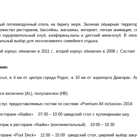
 пятизвездочный отель на берегу моря. Зеленая обширная террито
ожество ресторанов, бассейны, магазины, интернет, легкая анимация, с
и оздоровительный клуб, конференц-залы и детский мини-клуб. В легк
альный выбор для эксклюзивного семейного отдыха.
й корпус обновлен в 2011 г., второй корпус обновлен в 2008 г. Состои
ние:
я, в 4 км от центра города Родос, в 10 км от аэропорта Диагорас. А
се включено (AL), полупансион (HB)
луг, предоставляемых гостям по системе «Premium All inclusive» 2014:
ресторане «Iliades» 07:00 – 10:00 шведский стол с кулинарными шоу
втрак в ресторане «Iliades» (континентальный) 10:00 – 10:30
торане «Pool Deck» 12:00 – 15:00 шведский стол, широкий выбор закус