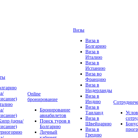
Визы
Виза в
Болгарию
Виза в
Италию
Виза в
Испанию
Виза во
ты
Францию
Виза в
олгарию
Нидерланды
а/
Online
Виза в
писание)
бронирование
Индию
Сотрудниче
талию
Виза в
а/
Бронирование
Таиланд
Услов
писание)
авиабилетов
Виза в
сотру
Кипр (цена/
Поиск туров в
Швейцарию
Бонус
писание)
Болгарию
Виза в
прог
ерногорию
Личный
Грецию
а/
кабинет