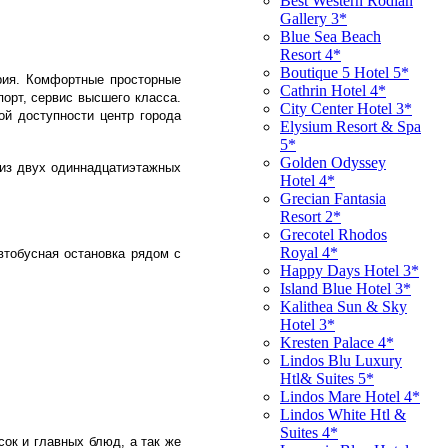
Best Western Rodian
Gallery 3*
Blue Sea Beach
Resort 4*
Boutique 5 Hotel 5*
рия. Комфортные просторные
Cathrin Hotel 4*
порт, сервис высшего класса.
City Center Hotel 3*
ой доступности центр города
Elysium Resort & Spa
5*
Golden Odyssey
т из двух одиннадцатиэтажных
Hotel 4*
Grecian Fantasia
Resort 2*
Grecotel Rhodos
Royal 4*
втобусная остановка рядом с
Happy Days Hotel 3*
Island Blue Hotel 3*
Kalithea Sun & Sky
Hotel 3*
Kresten Palace 4*
Lindos Blu Luxury
Htl& Suites 5*
Lindos Mare Hotel 4*
Lindos White Htl &
Suites 4*
ок и главных блюд, а так же