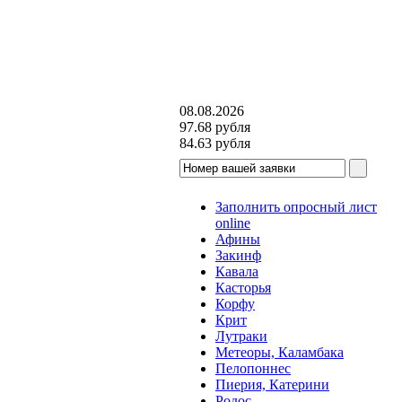
08.08.2026
97.68
рубля
84.63
рубля
Заполнить опросный лист
online
Афины
Закинф
Кавала
Касторья
Корфу
Крит
Лутраки
Метеоры, Каламбака
Пелопоннес
Пиерия, Катерини
Родос