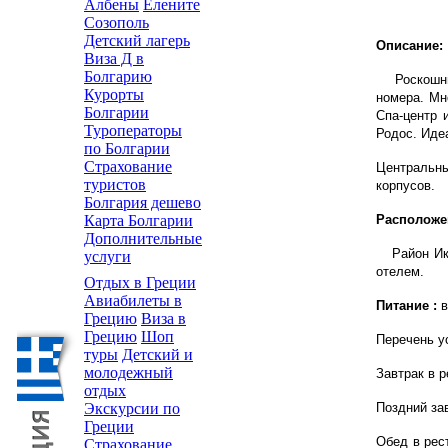
Албены
Елените
Созополь
Детский лагерь
Описание:
Виза Д в
Болгарию
Роскошный
Курорты
номера. Мн
Болгарии
Спа-центр 
Туроператоры
Родос. Иде
по Болгарии
Страхование
Центральны
туристов
корпусов.
Болгария дешево
Расположе
Карта Болгарии
Дополнительные
Район Иксь
услуги
отелем.
Отдых в Греции
Авиабилеты в
Питание :
в
Грецию
Виза в
Грецию
Шоп
Перечень ус
туры
Детский и
молодежный
Завтрак в 
отдых
Поздний за
Экскурсии по
Греции
Обед в рес
Страхование