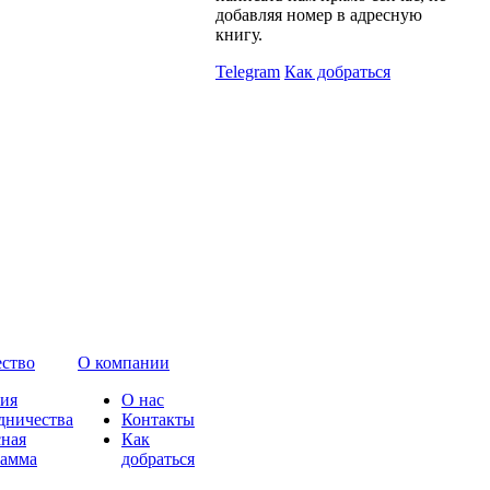
добавляя номер в адресную
книгу.
Telegram
Как добраться
ство
О компании
ия
О нас
дничества
Контакты
ная
Как
рамма
добраться