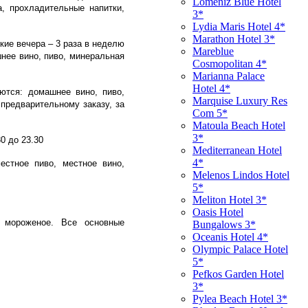
Lomeniz Blue Hotel
а, прохладительные напитки,
3*
Lydia Maris Hotel 4*
Marathon Hotel 3*
ские вечера – 3 раза в неделю
Mareblue
шнее вино, пиво, минеральная
Cosmopolitan 4*
Marianna Palace
Hotel 4*
аются: домашнее вино, пиво,
Marquise Luxury Res
 предварительному заказу, за
Com 5*
Matoula Beach Hotel
3*
0 до 23.30
Mediterranean Hotel
4*
естное пиво, местное вино,
Melenos Lindos Hotel
5*
Meliton Hotel 3*
Oasis Hotel
, мороженое. Все основные
Bungalows 3*
Oceanis Hotel 4*
Olympic Palace Hotel
5*
Pefkos Garden Hotel
3*
Pylea Beach Hotel 3*