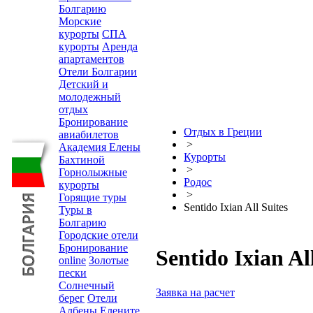
Болгарию
Морские
курорты
СПА
курорты
Аренда
апартаментов
Отели Болгарии
Детский и
молодежный
отдых
Бронирование
Отдых в Греции
авиабилетов
>
Академия Елены
Курорты
Бахтиной
>
Горнолыжные
Родос
курорты
>
Горящие туры
Sentido Ixian All Suites
Туры в
Болгарию
Городские отели
Бронирование
Sentido Ixian Al
online
Золотые
пески
Солнечный
Заявка на расчет
берег
Отели
Албены
Елените