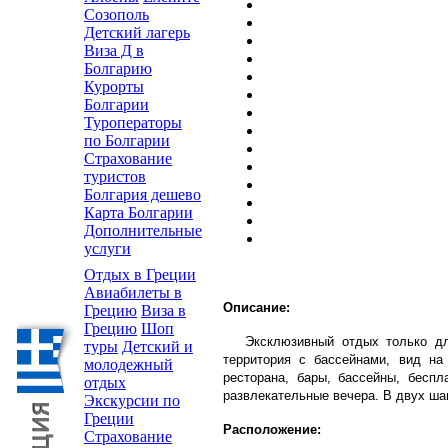
Созополь
Детский лагерь
Виза Д в
Болгарию
Курорты
Болгарии
Туроператоры
по Болгарии
Страхование
туристов
Болгария дешево
Карта Болгарии
Дополнительные
услуги
Отдых в Греции
Авиабилеты в
Описание:
Грецию
Виза в
Грецию
Шоп
Эксклюзивный отдых только для 
туры
Детский и
территория с бассейнами, вид н
молодежный
ресторана, бары, бассейны, беспл
отдых
развлекательные вечера. В двух шаг
Экскурсии по
Греции
Расположение:
Страхование