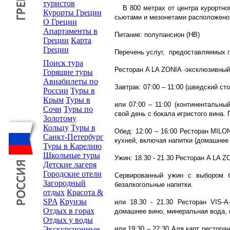
туристов
В 800 метрах от центра курортного
Курорты Греции
сьютами и мезонетами расположено
О Греции
Апартаменты в
Питание: полупансион (HB)
Греции
Карта
Греции
Перечень услуг, предоставляемых го
Поиск тура
Ресторан A LA ZONIA -эксклюзивный 
Горящие туры
Авиабилеты по
Завтрак: 07:00 – 11:00 (шведский с
России
Туры в
Крым
Туры в
или 07:00 – 11:00 (континентальн
Сочи
Туры по
свой день с бокала игристого вина
Золотому
Кольцу
Туры в
Обед: 12:00 – 16:00 Ресторан MILO
Санкт-Петербург
кухней, включая напитки (домашнее 
Туры в Карелию
Школьные туры
Ужин: 18.30 - 21.30 Ресторан A LA Z
Детские лагеря
Городские отели
Сервированный ужин с выбором б
Загородный
безалкогольные напитки.
отдых
Красота &
SPA
Круизы
или 18.30 - 21.30 Ресторан VIS-
Отдых в горах
домашнее вино, минеральная вода, 
Отдых у воды
или 19:30 – 22:30 Аля карт рестор
Экскурсионные