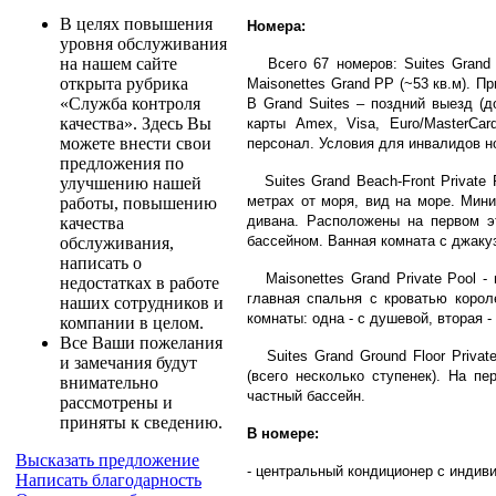
В целях повышения
Номера:
уровня обслуживания
на нашем сайте
Всего 67 номеров: Suites Grand Be
открыта рубрика
Maisonettes Grand PP (~53 кв.м). П
«Служба контроля
В Grand Suites – поздний выезд (д
качества». Здесь Вы
карты Ameх, Visa, Euro/MasterСa
можете внести свои
персонал. Условия для инвалидов н
предложения по
Suites Grand Beach-Front Private 
улучшению нашей
метрах от моря, вид на море. Мин
работы, повышению
дивана. Расположены на первом 
качества
бассейном. Ванная комната с джаку
обслуживания,
написать о
Maisonettes Grand Private Pool -
недостатках в работе
главная спальня с кроватью корол
наших сотрудников и
комнаты: одна - с душевой, вторая -
компании в целом.
Все Ваши пожелания
Suites Grand Ground Floor Privat
и замечания будут
(всего несколько ступенек). На п
внимательно
частный бассейн.
рассмотрены и
приняты к сведению.
В номере:
Высказать предложение
- центральный кондиционер с индив
Написать благодарность