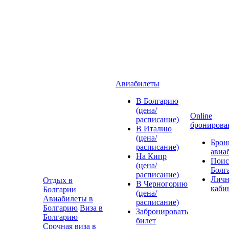
Авиабилеты
В Болгарию
(цена/
Online
расписание)
бронирова
В Италию
(цена/
Брон
расписание)
авиа
На Кипр
Поис
(цена/
Болг
расписание)
Лич
Отдых в
В Черногорию
каби
Болгарии
(цена/
Авиабилеты в
расписание)
Болгарию
Виза в
Забронировать
Болгарию
билет
Срочная виза в