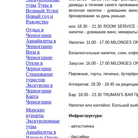
дважды в течение своего проживани
туры
Туры в
включая напитки - домашнее вино
Великий Устюг
бронирование за день раньше.
Новый год и
Рождество
или 18.30 - 21.30 ROOM SERVICE –
Отдых в
напитки - домашнее вино, минеральн
Черногории
Авиабилеты в
Напитки: 11.00 - 17.00 MILONGES O
Черногорию
Виза в
Безалкогольные напитки, соки, кофе
Черногорию
Отели в
Закуски: 16.00 - 17.00 MILONGES O
Черногории
Пирожные, торты, печенье, бутербр
Страхование
туристов
Апперитив: 18.30 - 18.45 на рецепц
Экскурсии в
Черногории
Бар: 18.00 - 23.30 TRUMAN’S BAR Пр
Карта
Черногории
Напитки или коктейли. Большой выб
Морские
курорты
Инфраструктура:
Экскурсионные
- автостоянка
туры
Авиабилеты в
- бассейны
Израиль
Отели