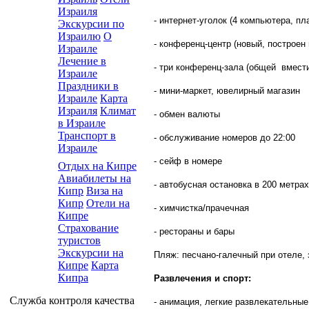
Израиля
- интернет-уголок (4 компьютера, пл
Экскурсии по
Израилю
О
- конференц-центр (новый, построен 
Израиле
Лечение в
- три конференц-зала (общей вмест
Израиле
Праздники в
- мини-маркет, ювелирный магазин
Израиле
Карта
Израиля
Климат
- обмен валюты
в Израиле
Транспорт в
- обслуживание номеров до 22:00
Израиле
- сейф в номере
Отдых на Кипре
Авиабилеты на
- автобусная остановка в 200 метрах
Кипр
Виза на
Кипр
Отели на
- химчистка/прачечная
Кипре
Страхование
- рестораны и бары
туристов
Экскурсии на
Пляж: песчано-галечный при отеле, 
Кипре
Карта
Кипра
Развлечения и спорт:
Служба контроля качества
- анимация, легкие развлекательные