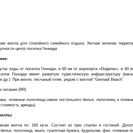
 вилла для спокойного семейного отдыха. Уютная зеленая террито
упности центр поселка Геннади.
ние:
ах езды от поселка Геннади, в 60 км от аэропорта «Diagoras», в 60 к
селок Геннади имеет развитую туристическую инфраструктуру (магаз
и др.). При вилле, песчаный пляж, рядом с виллой "Gennadi Beach".
з питания (RR)
аки, пляжные полотенца,смена постельного белья, полотенец и пляжн
 стоимость аренды).
виллы:
я вилла пл. 160 кв.м. Состоит из трех спален и гостиной. Допол
 белье, полотенца, мыло, туалетная бумага, будильник, фен, пляжные п