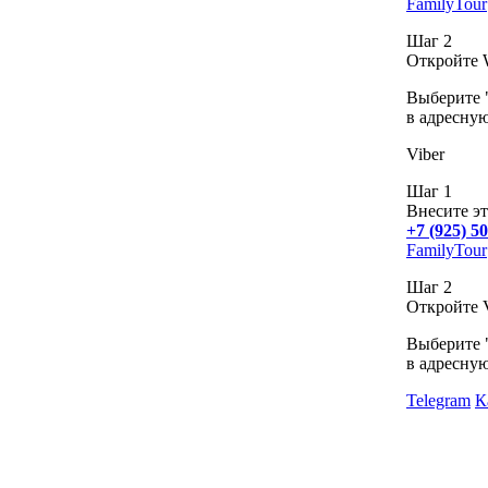
FamilyTour
Шаг 2
Откройте 
Выберите "
в адресную
Viber
Шаг 1
Внесите эт
+7 (925) 5
FamilyTour
Шаг 2
Откройте V
Выберите "
в адресную
Telegram
К