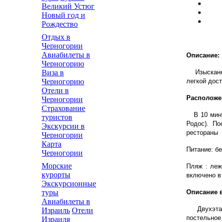
Великий Устюг
Новый год и
Рождество
Отдых в
Черногории
Авиабилеты в
Описание:
Черногорию
Изысканная
Виза в
легкой дост
Черногорию
Отели в
Расположе
Черногории
Страхование
В 10 минут
туристов
Родос). По
Экскурсии в
рестораны 
Черногории
Карта
Питание: бе
Черногории
Морские
Пляж : леж
курорты
включено в
Экскурсионные
Описание 
туры
Авиабилеты в
Двухэтажна
Израиль
Отели
постельное
Израиля