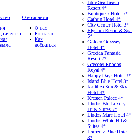
Blue Sea Beach
Resort 4*
Boutique 5 Hotel 5*
ство
О компании
Cathrin Hotel 4*
City Center Hotel 3*
ия
О нас
Elysium Resort & Spa
дничества
Контакты
5*
ная
Как
Golden Odyssey
рамма
добраться
Hotel 4*
Grecian Fantasia
Resort 2*
Grecotel Rhodos
Royal 4*
Happy Days Hotel 3*
Island Blue Hotel 3*
Kalithea Sun & Sky
Hotel 3*
Kresten Palace 4*
Lindos Blu Luxury
Htl& Suites 5*
Lindos Mare Hotel 4*
Lindos White Htl &
Suites 4*
Lomeniz Blue Hotel
3*