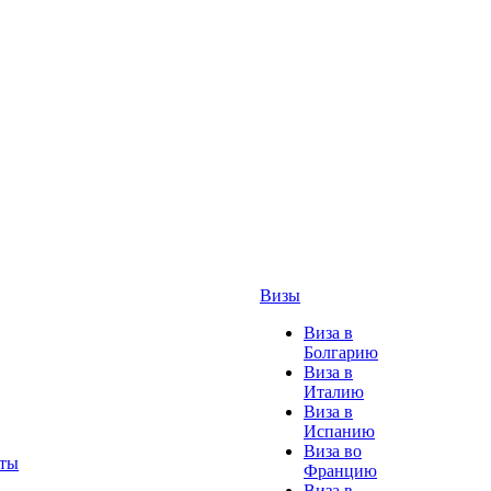
Визы
Виза в
Болгарию
Виза в
Италию
Виза в
Испанию
Виза во
ты
Францию
Виза в