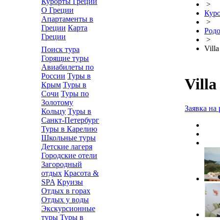
Курорты Греции
>
О Греции
Кур
Апартаменты в
>
Греции
Карта
Родо
Греции
>
Vill
Поиск тура
Горящие туры
Авиабилеты по
России
Туры в
Villa
Крым
Туры в
Сочи
Туры по
Золотому
Заявка на 
Кольцу
Туры в
Санкт-Петербург
Туры в Карелию
Школьные туры
Детские лагеря
Городские отели
Загородный
отдых
Красота &
SPA
Круизы
Отдых в горах
Отдых у воды
Экскурсионные
туры
Туры в