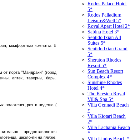
Rodos Palace Hotel
5*
Rodos Palladium
Leisure&Well 5*
Royal Apart Hotel 2*
Sabina Hotel 3*
Sentido Ixian All
Suites 5*
рия, комфортные комнаты. В
Sentido Ixian Grand
5*
Sheraton Rhodes
Resort 5*
Sun Beach Resort
м от порта "Мандраки" (город
Complex 4*
ины, аптек, таверны, бары,
Sunshine Rhodes
Hotel 4*
The Kresten Royal
Vill& Spa 5*
Villa Gennadi Beach
ых полотенец раз в неделю (
*
Villa Kiotari Beach
2*
Villa Lachania Beach
нительно : предоставляется
*
олотенца, шезлонги на пляже.
Villa Lindos Beach *