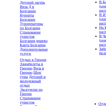
В Б
Детский лагерь
(цен
Виза Д в
рас
Болгарию
В И
Курорты
(цен
Болгарии
рас
Туроператоры
На 
по Болгарии
рас
Страхование
В Ч
туристов
(цен
Болгария дешево
рас
Карта Болгарии
Заб
Дополнительные
бил
услуги
Отдых в Греции
Авиабилеты в
Грецию
Виза в
Грецию
Шоп
туры
Детский и
молодежный
отдых
Экскурсии по
Греции
Страхование
туристов
Отды