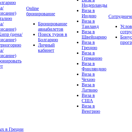
олгарию
Нидерланды
а/
Online
Виза в
писание)
бронирование
Индию
Сотрудниче
талию
Виза в
а/
Бронирование
Таиланд
Услов
писание)
авиабилетов
Виза в
сотру
Кипр (цена/
Поиск туров в
Швейцарию
Бонус
писание)
Болгарию
Виза в
прог
ерногорию
Личный
Грецию
а/
кабинет
Виза в
писание)
Германию
ронировать
Виза в
ет
Финляндию
Виза в
Чехию
Виза в
Латвию
Виза в
США
Виза в
Венгрию
х в Греции