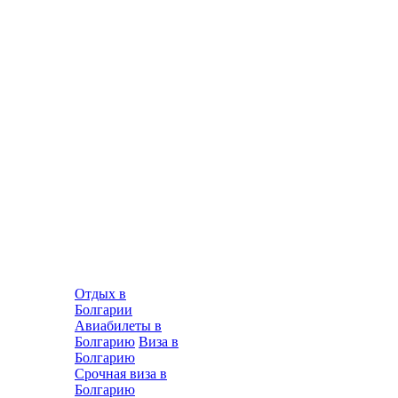
Отдых в
Болгарии
Авиабилеты в
Болгарию
Виза в
Болгарию
Срочная виза в
Болгарию