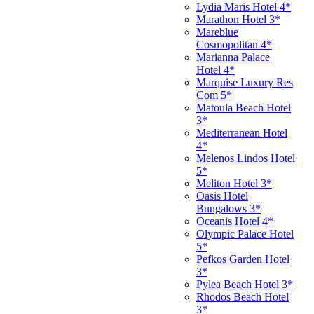
Lydia Maris Hotel 4*
Marathon Hotel 3*
Mareblue
Cosmopolitan 4*
Marianna Palace
Hotel 4*
Marquise Luxury Res
Com 5*
Matoula Beach Hotel
3*
Mediterranean Hotel
4*
Melenos Lindos Hotel
5*
Meliton Hotel 3*
Oasis Hotel
Bungalows 3*
Oceanis Hotel 4*
Olympic Palace Hotel
5*
Pefkos Garden Hotel
3*
Pylea Beach Hotel 3*
Rhodos Beach Hotel
3*