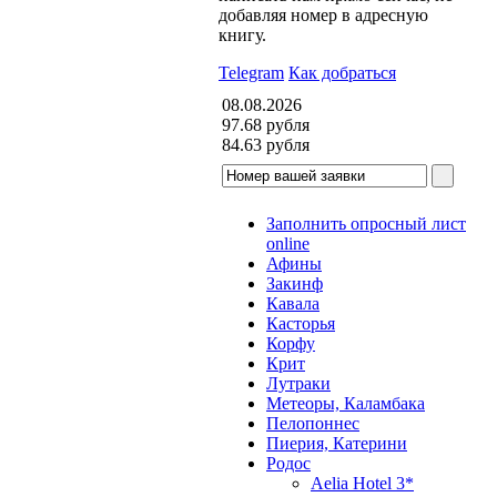
добавляя номер в адресную
книгу.
Telegram
Как добраться
08.08.2026
97.68
рубля
84.63
рубля
Заполнить опросный лист
online
Афины
Закинф
Кавала
Касторья
Корфу
Крит
Лутраки
Метеоры, Каламбака
Пелопоннес
Пиерия, Катерини
Родос
Aelia Hotel 3*