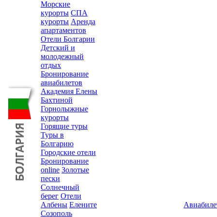
Морские
курорты
СПА
курорты
Аренда
апартаментов
Отели Болгарии
Детский и
молодежный
отдых
Бронирование
авиабилетов
Академия Елены
Бахтиной
Горнолыжные
курорты
Горящие туры
Туры в
Болгарию
Городские отели
Бронирование
online
Золотые
пески
Солнечный
берег
Отели
Албены
Елените
Авиабиле
Созополь